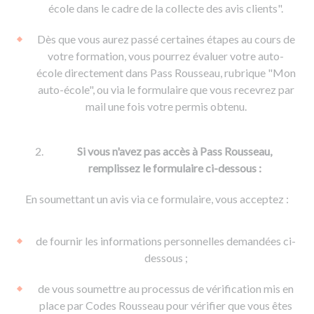
De la conduite à moto
Permis & handicap
Permis poids lourd
école dans le cadre de la collecte des avis clients".
Formations pro.
De la navigation
Voir tous les permis
Formation FIMO
Dès que vous aurez passé certaines étapes au cours de
Voir tous les supports
Formation FCO
Ressources
votre formation, vous pourrez évaluer votre auto-
école directement dans Pass Rousseau, rubrique "Mon
Formation CACES
auto-école", ou via le formulaire que vous recevrez par
Devenir enseignant de la conduite
mail une fois votre permis obtenu.
Si vous n'avez pas accès à Pass Rousseau,
remplissez le formulaire ci-dessous :
En soumettant un avis via ce formulaire, vous acceptez :
de fournir les informations personnelles demandées ci-
dessous ;
de vous soumettre au processus de vérification mis en
place par Codes Rousseau pour vérifier que vous êtes