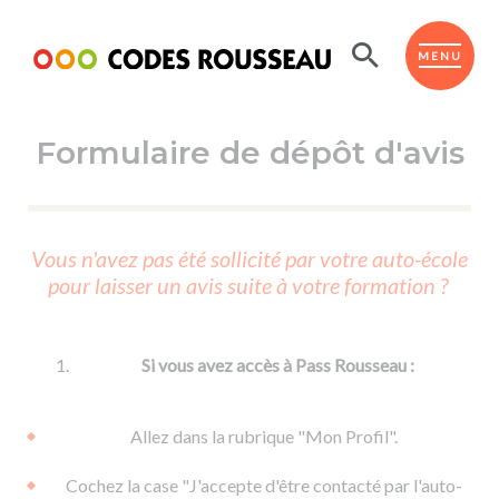
Panneau de gestion des cookies
ESPACE ÉLÈVE
MENU
Formulaire de dépôt d'avis
BOUTIQUE PRO
AUTO-ÉCOLES PARTENAIRES
Passer l'ASSR
Vous n'avez pas été sollicité par votre auto-école
Code de la route
pour laisser un avis suite à votre formation ?
Réviser le code
Permis scooter ou voiturette
Passer le Code
Permis de conduire
Permis voiture
Passer l'ETM
Si vous avez accès à Pass Rousseau :
Du Code de la route
Permis moto
Supports
De la conduite en voiture
Permis remorque
Allez dans la rubrique "Mon Profil".
d'apprentissage
De la conduite en cyclo
Permis bateau
Cochez la case "J'accepte d'être contacté par l'auto-