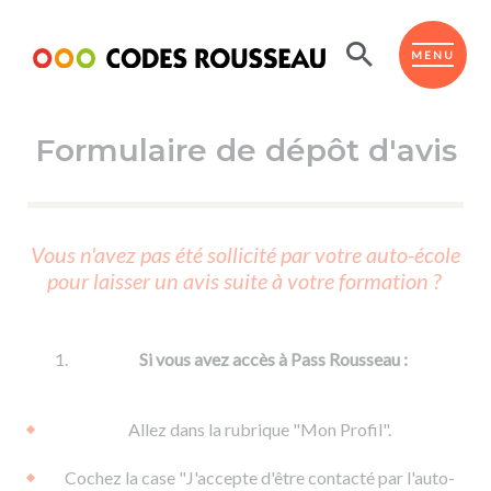
Panneau de gestion des cookies
ESPACE ÉLÈVE
MENU
Formulaire de dépôt d'avis
BOUTIQUE PRO
AUTO-ÉCOLES PARTENAIRES
Passer l'ASSR
Vous n'avez pas été sollicité par votre auto-école
Code de la route
pour laisser un avis suite à votre formation ?
Réviser le code
Permis scooter ou voiturette
Passer le Code
Permis de conduire
Permis voiture
Passer l'ETM
Si vous avez accès à Pass Rousseau :
Du Code de la route
Permis moto
Supports
De la conduite en voiture
Permis remorque
Allez dans la rubrique "Mon Profil".
d'apprentissage
De la conduite en cyclo
Permis bateau
Cochez la case "J'accepte d'être contacté par l'auto-