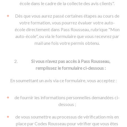
De la conduite à moto
Permis & handicap
Permis poids lourd
école dans le cadre de la collecte des avis clients".
Formations pro.
De la navigation
Voir tous les permis
Formation FIMO
Dès que vous aurez passé certaines étapes au cours de
Voir tous les supports
Formation FCO
Ressources
votre formation, vous pourrez évaluer votre auto-
école directement dans Pass Rousseau, rubrique "Mon
Formation CACES
auto-école", ou via le formulaire que vous recevrez par
Devenir enseignant de la conduite
mail une fois votre permis obtenu.
Si vous n'avez pas accès à Pass Rousseau,
remplissez le formulaire ci-dessous :
En soumettant un avis via ce formulaire, vous acceptez :
de fournir les informations personnelles demandées ci-
dessous ;
de vous soumettre au processus de vérification mis en
place par Codes Rousseau pour vérifier que vous êtes