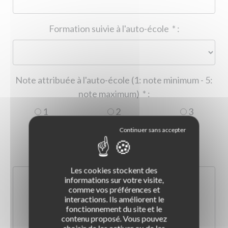
Formation suivie à l'auto-école
*
:
Note attribuée à l'auto-école (1: note minimum - 5:
note maximum)
*
:
1
2
3
4
5
Commentaire :
*
:
Les cookies stockent des
informations sur votre visite,
comme vos préférences et
interactions. Ils améliorent le
fonctionnement du site et le
contenu proposé. Vous pouvez
choisir de les activer ou de les