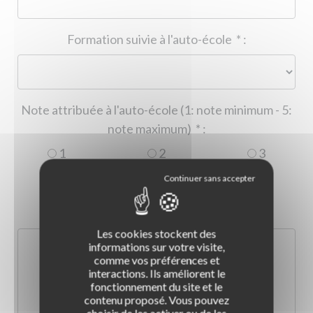
Formation suivie à l'auto-école
*
:
Note attribuée à l'auto-école (1: note minimum - 5:
note maximum)
*
:
1
2
3
4
5
Commentaire :
*
:
Les cookies stockent des
informations sur votre visite,
comme vos préférences et
interactions. Ils améliorent le
fonctionnement du site et le
contenu proposé. Vous pouvez
choisir de les activer ou de les