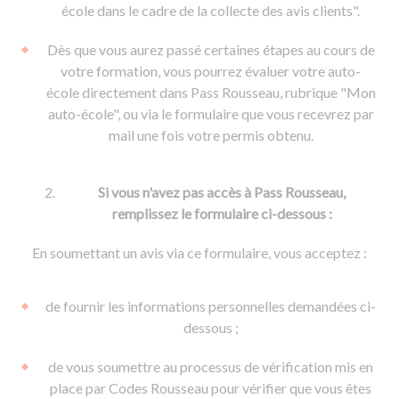
De la conduite à moto
Permis & handicap
Permis poids lourd
école dans le cadre de la collecte des avis clients".
Formations pro.
De la navigation
Voir tous les permis
Formation FIMO
Dès que vous aurez passé certaines étapes au cours de
Voir tous les supports
Formation FCO
Ressources
votre formation, vous pourrez évaluer votre auto-
école directement dans Pass Rousseau, rubrique "Mon
Formation CACES
auto-école", ou via le formulaire que vous recevrez par
Devenir enseignant de la conduite
mail une fois votre permis obtenu.
Si vous n'avez pas accès à Pass Rousseau,
remplissez le formulaire ci-dessous :
En soumettant un avis via ce formulaire, vous acceptez :
de fournir les informations personnelles demandées ci-
dessous ;
de vous soumettre au processus de vérification mis en
place par Codes Rousseau pour vérifier que vous êtes