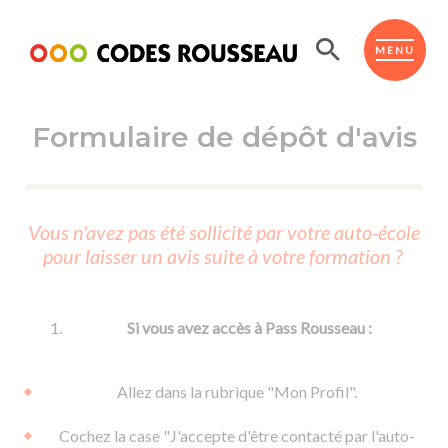
Panneau de gestion des cookies
ESPACE ÉLÈVE
MENU
Formulaire de dépôt d'avis
BOUTIQUE PRO
AUTO-ÉCOLES PARTENAIRES
Passer l'ASSR
Vous n'avez pas été sollicité par votre auto-école
Code de la route
pour laisser un avis suite à votre formation ?
Réviser le code
Permis scooter ou voiturette
Passer le Code
Permis de conduire
Permis voiture
Passer l'ETM
Si vous avez accès à Pass Rousseau :
Du Code de la route
Permis moto
Supports
De la conduite en voiture
Permis remorque
Allez dans la rubrique "Mon Profil".
d'apprentissage
De la conduite en cyclo
Permis bateau
Cochez la case "J'accepte d'être contacté par l'auto-