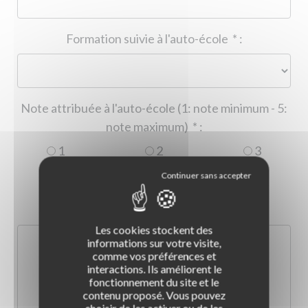
Formation suivie à l'auto-école
*
:
Note attribuée à l'auto-école (1: note minimum - 5:
note maximum)
*
:
1
2
3
4
5
Commentaire :
*
:
Les cookies stockent des
informations sur votre visite,
comme vos préférences et
interactions. Ils améliorent le
fonctionnement du site et le
contenu proposé. Vous pouvez
choisir de les activer ou de les