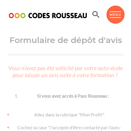
Panneau de gestion des cookies
ESPACE ÉLÈVE
MENU
Formulaire de dépôt d'avis
BOUTIQUE PRO
AUTO-ÉCOLES PARTENAIRES
Passer l'ASSR
Vous n'avez pas été sollicité par votre auto-école
Code de la route
pour laisser un avis suite à votre formation ?
Réviser le code
Permis scooter ou voiturette
Passer le Code
Permis de conduire
Permis voiture
Passer l'ETM
Si vous avez accès à Pass Rousseau :
Du Code de la route
Permis moto
Supports
De la conduite en voiture
Permis remorque
Allez dans la rubrique "Mon Profil".
d'apprentissage
De la conduite en cyclo
Permis bateau
Cochez la case "J'accepte d'être contacté par l'auto-