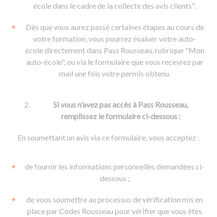
De la conduite à moto
Permis & handicap
Permis poids lourd
école dans le cadre de la collecte des avis clients".
Formations pro.
De la navigation
Voir tous les permis
Formation FIMO
Dès que vous aurez passé certaines étapes au cours de
Voir tous les supports
Formation FCO
Ressources
votre formation, vous pourrez évaluer votre auto-
école directement dans Pass Rousseau, rubrique "Mon
Formation CACES
auto-école", ou via le formulaire que vous recevrez par
Devenir enseignant de la conduite
mail une fois votre permis obtenu.
Si vous n'avez pas accès à Pass Rousseau,
remplissez le formulaire ci-dessous :
En soumettant un avis via ce formulaire, vous acceptez :
de fournir les informations personnelles demandées ci-
dessous ;
de vous soumettre au processus de vérification mis en
place par Codes Rousseau pour vérifier que vous êtes