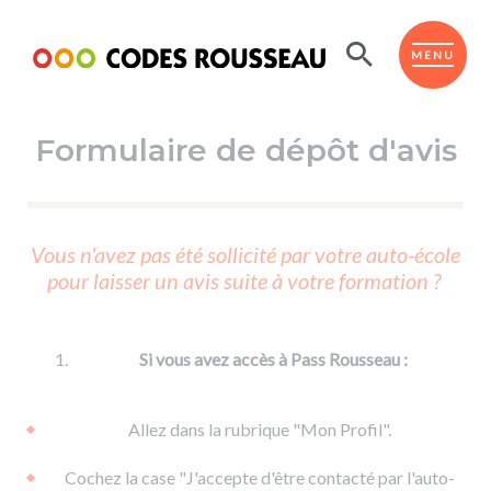
Panneau de gestion des cookies
ESPACE ÉLÈVE
MENU
Formulaire de dépôt d'avis
BOUTIQUE PRO
AUTO-ÉCOLES PARTENAIRES
Passer l'ASSR
Vous n'avez pas été sollicité par votre auto-école
Code de la route
pour laisser un avis suite à votre formation ?
Réviser le code
Permis scooter ou voiturette
Passer le Code
Permis de conduire
Permis voiture
Passer l'ETM
Si vous avez accès à Pass Rousseau :
Du Code de la route
Permis moto
Supports
De la conduite en voiture
Permis remorque
Allez dans la rubrique "Mon Profil".
d'apprentissage
De la conduite en cyclo
Permis bateau
Cochez la case "J'accepte d'être contacté par l'auto-