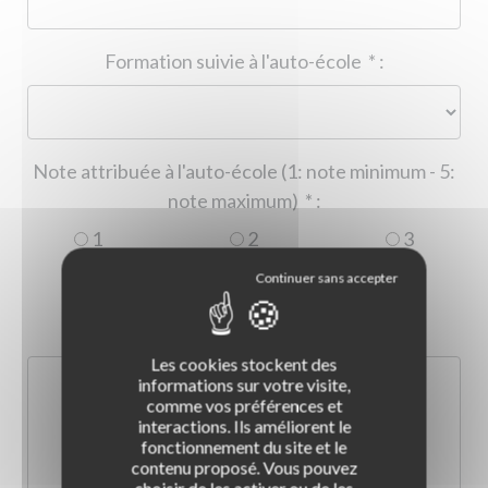
Formation suivie à l'auto-école
*
:
Note attribuée à l'auto-école (1: note minimum - 5:
note maximum)
*
:
1
2
3
4
5
Commentaire :
*
:
Les cookies stockent des
informations sur votre visite,
comme vos préférences et
interactions. Ils améliorent le
fonctionnement du site et le
contenu proposé. Vous pouvez
choisir de les activer ou de les