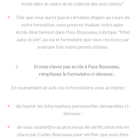
De la conduite à moto
Permis & handicap
Permis poids lourd
école dans le cadre de la collecte des avis clients".
Formations pro.
De la navigation
Voir tous les permis
Formation FIMO
Dès que vous aurez passé certaines étapes au cours de
Voir tous les supports
Formation FCO
Ressources
votre formation, vous pourrez évaluer votre auto-
école directement dans Pass Rousseau, rubrique "Mon
Formation CACES
auto-école", ou via le formulaire que vous recevrez par
Devenir enseignant de la conduite
mail une fois votre permis obtenu.
Si vous n'avez pas accès à Pass Rousseau,
remplissez le formulaire ci-dessous :
En soumettant un avis via ce formulaire, vous acceptez :
de fournir les informations personnelles demandées ci-
dessous ;
de vous soumettre au processus de vérification mis en
place par Codes Rousseau pour vérifier que vous êtes