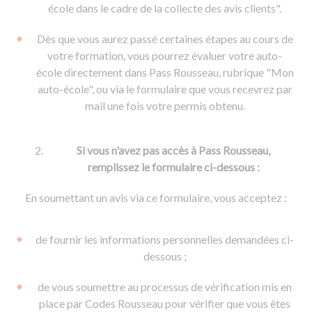
De la conduite à moto
Permis & handicap
Permis poids lourd
école dans le cadre de la collecte des avis clients".
Formations pro.
De la navigation
Voir tous les permis
Formation FIMO
Dès que vous aurez passé certaines étapes au cours de
Voir tous les supports
Formation FCO
Ressources
votre formation, vous pourrez évaluer votre auto-
école directement dans Pass Rousseau, rubrique "Mon
Formation CACES
auto-école", ou via le formulaire que vous recevrez par
Devenir enseignant de la conduite
mail une fois votre permis obtenu.
Si vous n'avez pas accès à Pass Rousseau,
remplissez le formulaire ci-dessous :
En soumettant un avis via ce formulaire, vous acceptez :
de fournir les informations personnelles demandées ci-
dessous ;
de vous soumettre au processus de vérification mis en
place par Codes Rousseau pour vérifier que vous êtes