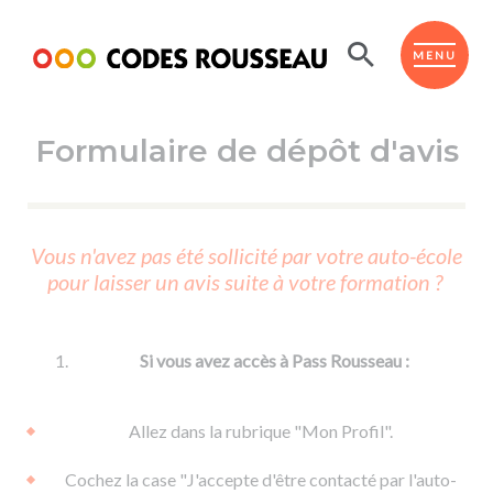
Panneau de gestion des cookies
ESPACE ÉLÈVE
MENU
Formulaire de dépôt d'avis
BOUTIQUE PRO
AUTO-ÉCOLES PARTENAIRES
Passer l'ASSR
Vous n'avez pas été sollicité par votre auto-école
Code de la route
pour laisser un avis suite à votre formation ?
Réviser le code
Permis scooter ou voiturette
Passer le Code
Permis de conduire
Permis voiture
Passer l'ETM
Si vous avez accès à Pass Rousseau :
Du Code de la route
Permis moto
Supports
De la conduite en voiture
Permis remorque
Allez dans la rubrique "Mon Profil".
d'apprentissage
De la conduite en cyclo
Permis bateau
Cochez la case "J'accepte d'être contacté par l'auto-