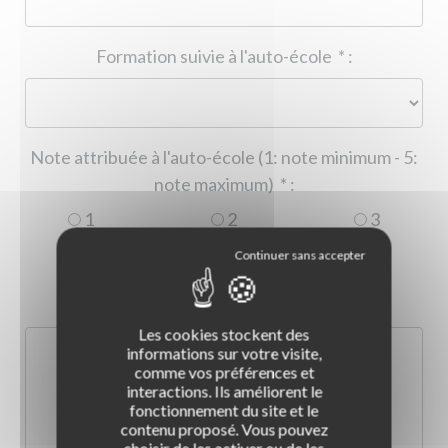
Formation suivie à l'auto-école
*
:
Note attribuée à l'auto-école (1: note minimum - 5:
note maximum)
*
:
1
2
3
4
5
Commentaire :
*
:
Les cookies stockent des
informations sur votre visite,
comme vos préférences et
interactions. Ils améliorent le
fonctionnement du site et le
contenu proposé. Vous pouvez
choisir de les activer ou de les