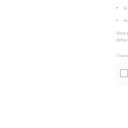
la
le
Vous 
défaut
Champs