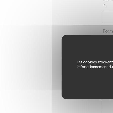
*
:
Les cookies stockent 
1
le fonctionnement du 