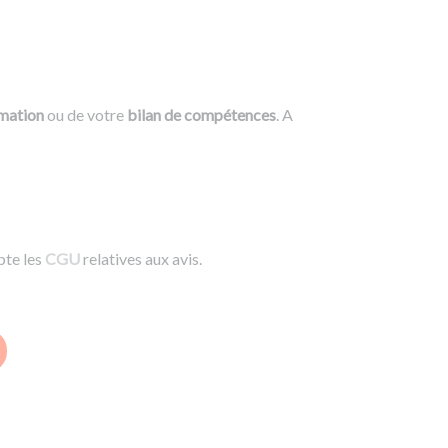
rmation
ou de votre
bilan de compétences
. A
pte les
CGU
relatives aux avis.