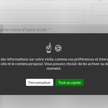
Formation suivie à l'auto-école
*
:
des informations sur votre visite, comme vos préférences et intera
2
3
4
site et le contenu proposé. Vous pouvez choisir de les activer ou de
moment.
Commentaire :
*
:
Personnaliser
Tout accepter