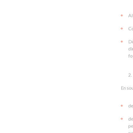
Al
Co
Dè
di
fo
En sou
de
de
pe
pe