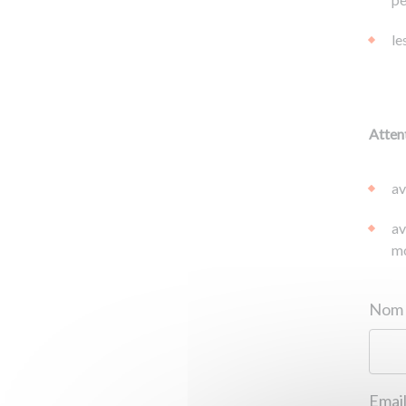
le
Attent
av
av
mo
Email