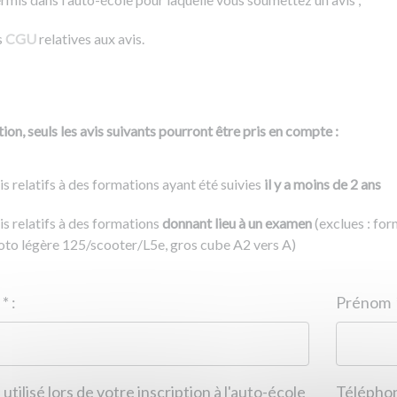
s
CGU
relatives aux avis.
ion, seuls les avis suivants pourront être pris en compte :
is relatifs à des formations ayant été suivies
il y a moins de 2 ans
is relatifs à des formations
donnant lieu à un examen
(exclues : fo
to légère 125/scooter/L5e, gros cube A2 vers A)
Nom
*
:
ID de l'auto-école
*
:
Prénom
 utilisé lors de votre inscription à l'auto-école