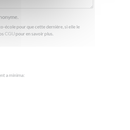
 anonyme.
-école pour que cette dernière, si elle le
nos
CGU
pour en savoir plus.
ent a minima: