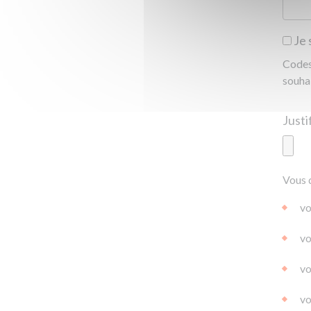
Je 
Codes 
souha
Ajoute
Vous 
|
|
0.0
vo
vo
vo
vo