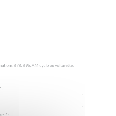
rmations B78, B96, AM cyclo ou voiturette,
*
:
Téléphone
*
: