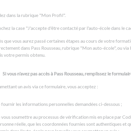
Formation CACES
Voir tous les supports
Devenir enseignant de la conduite
lez dans la rubrique "Mon Profil".
chez la case "J'accepte d'être contacté par l'auto-école dans le cadr
s que vous aurez passé certaines étapes au cours de votre formati
rectement dans Pass Rousseau, rubrique "Mon auto-école", ou via l
is votre permis obtenu.
Si vous n'avez pas accès à Pass Rousseau, remplissez le formulair
mettant un avis via ce formulaire, vous acceptez :
 fournir les informations personnelles demandées ci-dessous ;
 vous soumettre au processus de vérification mis en place par Cod
rsonne réelle, que les coordonnées fournies sont authentiques et q
rmis dans l'auto-école pour laquelle vous soumettez un avis ;