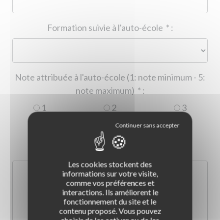
Formation suivie à l'auto-école
*
:
Note attribuée à l'auto-école (1: note minimum - 5:
note maximum)
*
:
1
2
3
4
5
Commentaire :
*
:
Les cookies stockent des
informations sur votre visite,
comme vos préférences et
interactions. Ils améliorent le
fonctionnement du site et le
contenu proposé. Vous pouvez
choisir de les activer ou de les