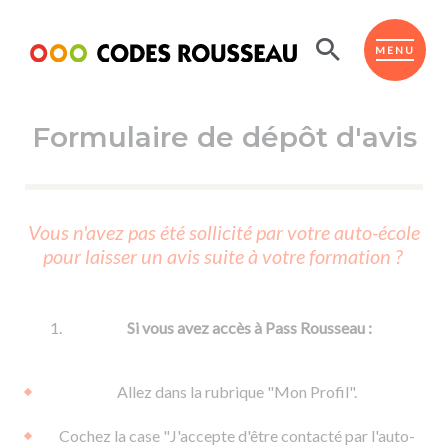
Panneau de gestion des cookies
ESPACE ÉLÈVE
MENU
Formulaire de dépôt d'avis
BOUTIQUE PRO
AUTO-ÉCOLES PARTENAIRES
Passer l'ASSR
Vous n'avez pas été sollicité par votre auto-école
Code de la route
pour laisser un avis suite à votre formation ?
Réviser le code
Permis scooter ou voiturette
Passer le Code
Permis de conduire
Permis voiture
Passer l'ETM
Si vous avez accès à Pass Rousseau :
Du Code de la route
Permis moto
Supports
De la conduite en voiture
Permis remorque
Allez dans la rubrique "Mon Profil".
d'apprentissage
De la conduite en cyclo
Permis bateau
Cochez la case "J'accepte d'être contacté par l'auto-