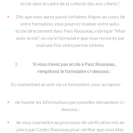
De la conduite à moto
Permis & handicap
Permis poids lourd
école dans le cadre de la collecte des avis clients".
Formations pro.
De la navigation
Voir tous les permis
Formation FIMO
Dès que vous aurez passé certaines étapes au cours de
Voir tous les supports
Formation FCO
Ressources
votre formation, vous pourrez évaluer votre auto-
école directement dans Pass Rousseau, rubrique "Mon
Formation CACES
auto-école", ou via le formulaire que vous recevrez par
Devenir enseignant de la conduite
mail une fois votre permis obtenu.
Si vous n'avez pas accès à Pass Rousseau,
remplissez le formulaire ci-dessous :
En soumettant un avis via ce formulaire, vous acceptez :
de fournir les informations personnelles demandées ci-
dessous ;
de vous soumettre au processus de vérification mis en
place par Codes Rousseau pour vérifier que vous êtes