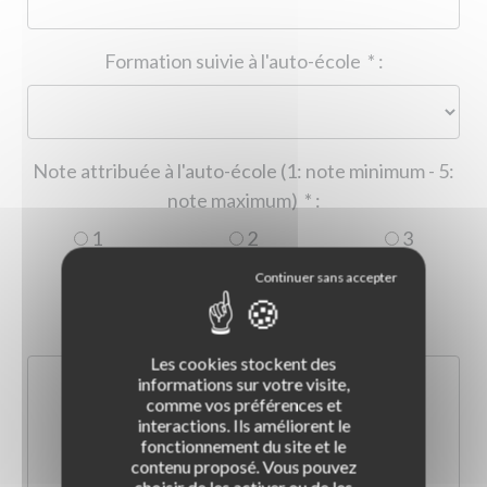
Formation suivie à l'auto-école
*
:
Note attribuée à l'auto-école (1: note minimum - 5:
note maximum)
*
:
1
2
3
4
5
Commentaire :
*
:
Les cookies stockent des
informations sur votre visite,
comme vos préférences et
interactions. Ils améliorent le
fonctionnement du site et le
contenu proposé. Vous pouvez
choisir de les activer ou de les