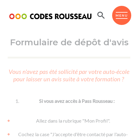
Panneau de gestion des cookies
ESPACE ÉLÈVE
MENU
Formulaire de dépôt d'avis
BOUTIQUE PRO
AUTO-ÉCOLES PARTENAIRES
Passer l'ASSR
Vous n'avez pas été sollicité par votre auto-école
Code de la route
pour laisser un avis suite à votre formation ?
Réviser le code
Permis scooter ou voiturette
Passer le Code
Permis de conduire
Permis voiture
Passer l'ETM
Si vous avez accès à Pass Rousseau :
Du Code de la route
Permis moto
Supports
De la conduite en voiture
Permis remorque
Allez dans la rubrique "Mon Profil".
d'apprentissage
De la conduite en cyclo
Permis bateau
Cochez la case "J'accepte d'être contacté par l'auto-