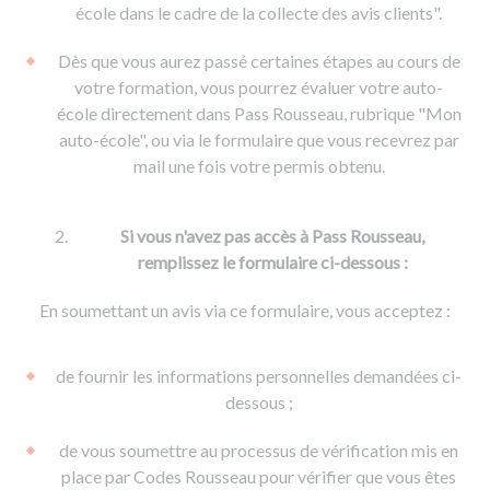
De la conduite à moto
Permis & handicap
Permis poids lourd
école dans le cadre de la collecte des avis clients".
Formations pro.
De la navigation
Voir tous les permis
Formation FIMO
Dès que vous aurez passé certaines étapes au cours de
Voir tous les supports
Formation FCO
Ressources
votre formation, vous pourrez évaluer votre auto-
école directement dans Pass Rousseau, rubrique "Mon
Formation CACES
auto-école", ou via le formulaire que vous recevrez par
Devenir enseignant de la conduite
mail une fois votre permis obtenu.
Si vous n'avez pas accès à Pass Rousseau,
remplissez le formulaire ci-dessous :
En soumettant un avis via ce formulaire, vous acceptez :
de fournir les informations personnelles demandées ci-
dessous ;
de vous soumettre au processus de vérification mis en
place par Codes Rousseau pour vérifier que vous êtes