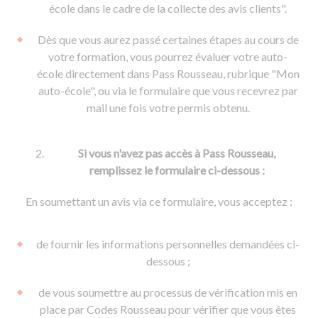
De la conduite à moto
Permis & handicap
Permis poids lourd
école dans le cadre de la collecte des avis clients".
Formations pro.
De la navigation
Voir tous les permis
Formation FIMO
Dès que vous aurez passé certaines étapes au cours de
Voir tous les supports
Formation FCO
Ressources
votre formation, vous pourrez évaluer votre auto-
école directement dans Pass Rousseau, rubrique "Mon
Formation CACES
auto-école", ou via le formulaire que vous recevrez par
Devenir enseignant de la conduite
mail une fois votre permis obtenu.
Si vous n'avez pas accès à Pass Rousseau,
remplissez le formulaire ci-dessous :
En soumettant un avis via ce formulaire, vous acceptez :
de fournir les informations personnelles demandées ci-
dessous ;
de vous soumettre au processus de vérification mis en
place par Codes Rousseau pour vérifier que vous êtes