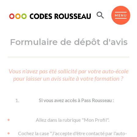
Panneau de gestion des cookies
ESPACE ÉLÈVE
MENU
Formulaire de dépôt d'avis
BOUTIQUE PRO
AUTO-ÉCOLES PARTENAIRES
Passer l'ASSR
Vous n'avez pas été sollicité par votre auto-école
Code de la route
pour laisser un avis suite à votre formation ?
Réviser le code
Permis scooter ou voiturette
Passer le Code
Permis de conduire
Permis voiture
Passer l'ETM
Si vous avez accès à Pass Rousseau :
Du Code de la route
Permis moto
Supports
De la conduite en voiture
Permis remorque
Allez dans la rubrique "Mon Profil".
d'apprentissage
De la conduite en cyclo
Permis bateau
Cochez la case "J'accepte d'être contacté par l'auto-