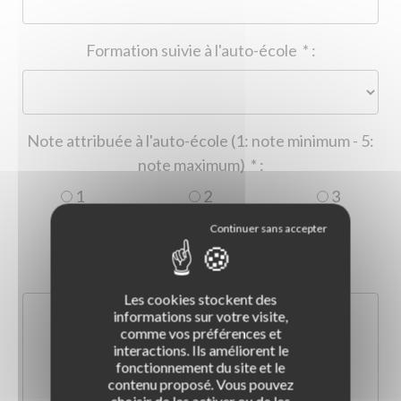
Formation suivie à l'auto-école
*
:
Note attribuée à l'auto-école (1: note minimum - 5:
note maximum)
*
:
1
2
3
4
5
Commentaire :
*
:
Les cookies stockent des
informations sur votre visite,
comme vos préférences et
interactions. Ils améliorent le
fonctionnement du site et le
contenu proposé. Vous pouvez
choisir de les activer ou de les