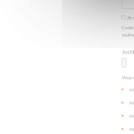
Je 
Codes 
souha
Ajoute
Vous 
|
|
0.0
vo
vo
vo
vo