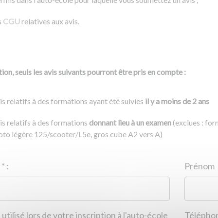
s
CGU
relatives aux avis.
ion, seuls les avis suivants pourront être pris en compte :
is relatifs à des formations ayant été suivies
il y a moins de 2 ans
is relatifs à des formations
donnant lieu à un examen
(exclues : fo
to légère 125/scooter/L5e, gros cube A2 vers A)
Nom
*
:
ID de l'auto-école
*
:
Prénom
 utilisé lors de votre inscription à l'auto-école