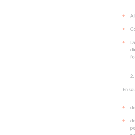
Al
Co
Dè
di
fo
En sou
de
de
pe
pe