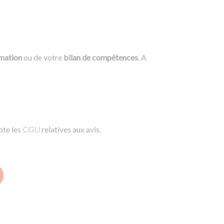
rmation
ou de votre
bilan de compétences
. A
pte les
CGU
relatives aux avis.