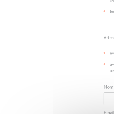
le
Attent
av
av
mo
Email