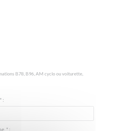
rmations B78, B96, AM cyclo ou voiturette,
*
:
Téléphone
*
: