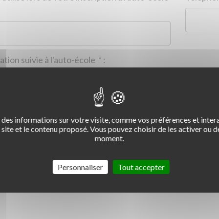
Formation suivie à l'auto-école
*
:
des informations sur votre visite, comme vos préférences et intera
2
3
4
site et le contenu proposé. Vous pouvez choisir de les activer ou de
moment.
Commentaire :
*
:
Personnaliser
Tout accepter