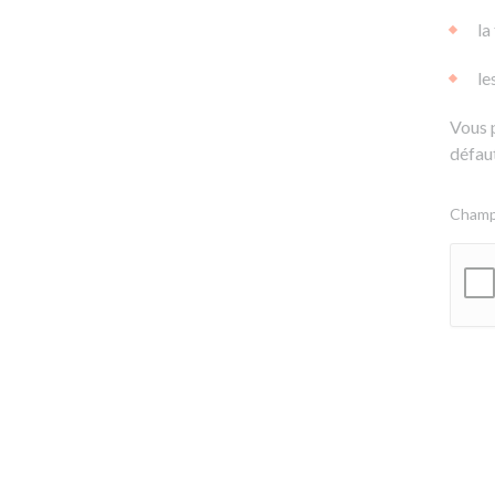
la
le
Vous 
défaut
Champs