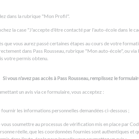
Formation CACES
Voir tous les supports
Devenir enseignant de la conduite
lez dans la rubrique "Mon Profil".
chez la case "J'accepte d'être contacté par l'auto-école dans le cadr
s que vous aurez passé certaines étapes au cours de votre formati
rectement dans Pass Rousseau, rubrique "Mon auto-école", ou via l
is votre permis obtenu.
Si vous n'avez pas accès à Pass Rousseau, remplissez le formulair
mettant un avis via ce formulaire, vous acceptez :
 fournir les informations personnelles demandées ci-dessous ;
 vous soumettre au processus de vérification mis en place par Cod
rsonne réelle, que les coordonnées fournies sont authentiques et q
rmis dans l'auto-école pour laquelle vous soumettez un avis ;