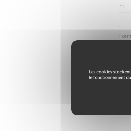
*
:
Les cookies stockent 
1
le fonctionnement du 