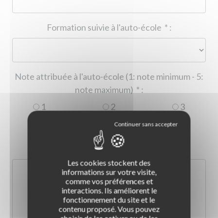
Formation suivie à l'auto-école
*
:
Note attribuée à l'auto-école (1: note minimum - 5:
note maximum)
*
:
1
2
3
4
5
Commentaire :
*
:
Les cookies stockent des
informations sur votre visite,
comme vos préférences et
interactions. Ils améliorent le
fonctionnement du site et le
contenu proposé. Vous pouvez
choisir de les activer ou de les