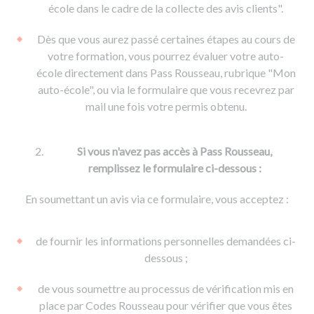
De la conduite à moto
Permis & handicap
Permis poids lourd
école dans le cadre de la collecte des avis clients".
Formations pro.
De la navigation
Voir tous les permis
Formation FIMO
Dès que vous aurez passé certaines étapes au cours de
Voir tous les supports
Formation FCO
Ressources
votre formation, vous pourrez évaluer votre auto-
école directement dans Pass Rousseau, rubrique "Mon
Formation CACES
auto-école", ou via le formulaire que vous recevrez par
Devenir enseignant de la conduite
mail une fois votre permis obtenu.
Si vous n'avez pas accès à Pass Rousseau,
remplissez le formulaire ci-dessous :
En soumettant un avis via ce formulaire, vous acceptez :
de fournir les informations personnelles demandées ci-
dessous ;
de vous soumettre au processus de vérification mis en
place par Codes Rousseau pour vérifier que vous êtes