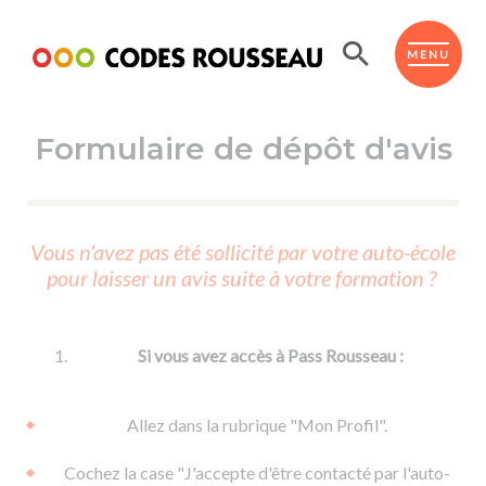
Panneau de gestion des cookies
ESPACE ÉLÈVE
MENU
Formulaire de dépôt d'avis
BOUTIQUE PRO
AUTO-ÉCOLES PARTENAIRES
Passer l'ASSR
Vous n'avez pas été sollicité par votre auto-école
Code de la route
pour laisser un avis suite à votre formation ?
Réviser le code
Permis scooter ou voiturette
Passer le Code
Permis de conduire
Permis voiture
Passer l'ETM
Si vous avez accès à Pass Rousseau :
Du Code de la route
Permis moto
Supports
De la conduite en voiture
Permis remorque
Allez dans la rubrique "Mon Profil".
d'apprentissage
De la conduite en cyclo
Permis bateau
Cochez la case "J'accepte d'être contacté par l'auto-