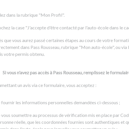
Formation CACES
Voir tous les supports
Devenir enseignant de la conduite
lez dans la rubrique "Mon Profil".
chez la case "J'accepte d'être contacté par l'auto-école dans le cadr
s que vous aurez passé certaines étapes au cours de votre formati
rectement dans Pass Rousseau, rubrique "Mon auto-école", ou via l
is votre permis obtenu.
Si vous n'avez pas accès à Pass Rousseau, remplissez le formulair
mettant un avis via ce formulaire, vous acceptez :
 fournir les informations personnelles demandées ci-dessous ;
 vous soumettre au processus de vérification mis en place par Cod
rsonne réelle, que les coordonnées fournies sont authentiques et q
rmis dans l'auto-école pour laquelle vous soumettez un avis ;