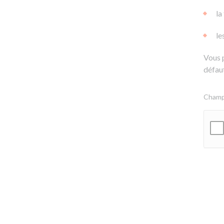
la
le
Vous 
défaut
Champs