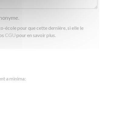
 anonyme.
-école pour que cette dernière, si elle le
nos
CGU
pour en savoir plus.
ent a minima: