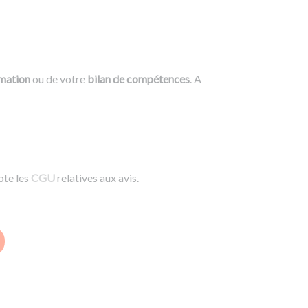
rmation
ou de votre
bilan de compétences
. A
pte les
CGU
relatives aux avis.