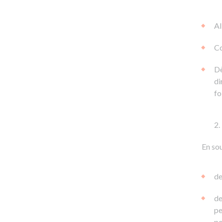
Al
Co
Dè
di
fo
En sou
de
de
pe
pe