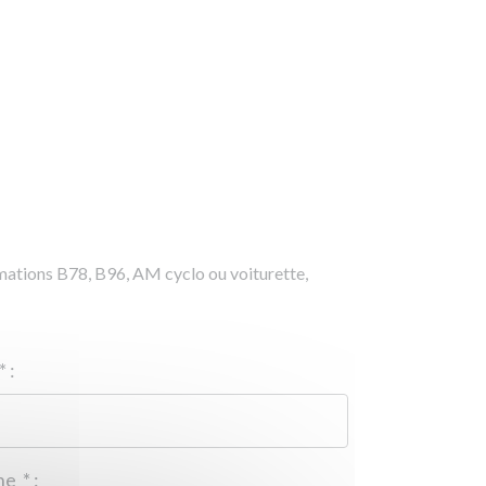
rmations B78, B96, AM cyclo ou voiturette,
*
:
Téléphone
*
: