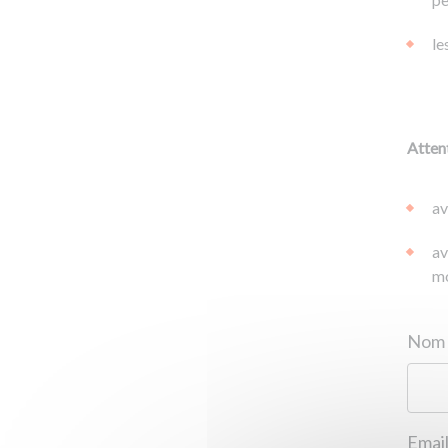
le
Attent
av
av
mo
Email