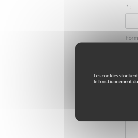
*
:
Les cookies stockent 
1
le fonctionnement du 