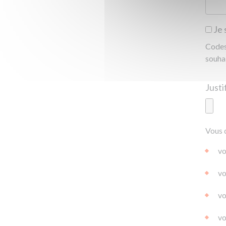
Je 
Codes 
souha
Ajoute
Vous 
|
|
0.0
vo
vo
vo
vo