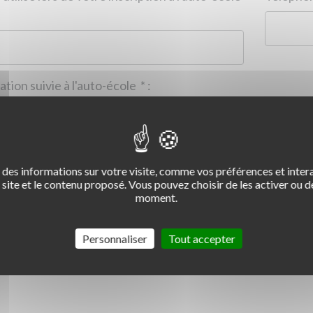
Formation suivie à l'auto-école
*
:
des informations sur votre visite, comme vos préférences et intera
2
3
4
site et le contenu proposé. Vous pouvez choisir de les activer ou de
moment.
Commentaire :
*
:
Personnaliser
Tout accepter