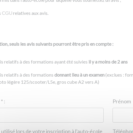
s
CGU
relatives aux avis.
ion, seuls les avis suivants pourront être pris en compte :
is relatifs à des formations ayant été suivies
il y a moins de 2 ans
is relatifs à des formations
donnant lieu à un examen
(exclues : fo
to légère 125/scooter/L5e, gros cube A2 vers A)
Nom
*
:
ID de l'auto-école
*
:
Prénom
 utilisé lors de votre inscription à l'auto-école