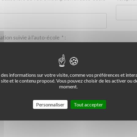
Formation suivie à l'auto-école
*
:
des informations sur votre visite, comme vos préférences et intera
2
3
4
site et le contenu proposé. Vous pouvez choisir de les activer ou de
moment.
Commentaire :
*
:
Personnaliser
Tout accepter