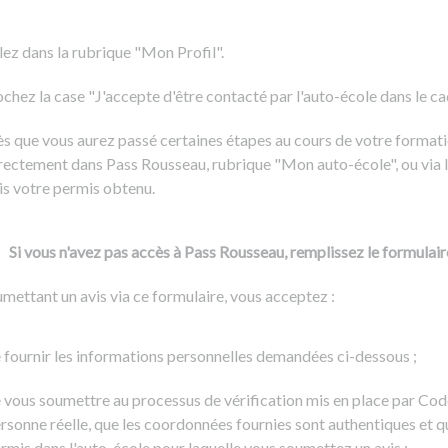
Formation CACES
Voir tous les supports
Devenir enseignant de la conduite
lez dans la rubrique "Mon Profil".
chez la case "J'accepte d'être contacté par l'auto-école dans le cadr
s que vous aurez passé certaines étapes au cours de votre formati
rectement dans Pass Rousseau, rubrique "Mon auto-école", ou via l
is votre permis obtenu.
Si vous n'avez pas accès à Pass Rousseau, remplissez le formulair
mettant un avis via ce formulaire, vous acceptez :
 fournir les informations personnelles demandées ci-dessous ;
 vous soumettre au processus de vérification mis en place par Cod
rsonne réelle, que les coordonnées fournies sont authentiques et q
rmis dans l'auto-école pour laquelle vous soumettez un avis ;