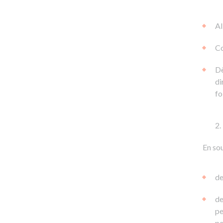
Al
Co
Dè
di
fo
En sou
de
de
pe
pe