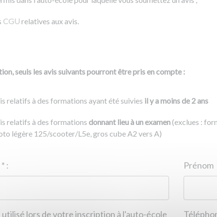
s
CGU
relatives aux avis.
ion, seuls les avis suivants pourront être pris en compte :
is relatifs à des formations ayant été suivies
il y a moins de 2 ans
is relatifs à des formations
donnant lieu à un examen
(exclues : fo
to légère 125/scooter/L5e, gros cube A2 vers A)
Nom
*
:
ID de l'auto-école
*
:
Prénom
 utilisé lors de votre inscription à l'auto-école