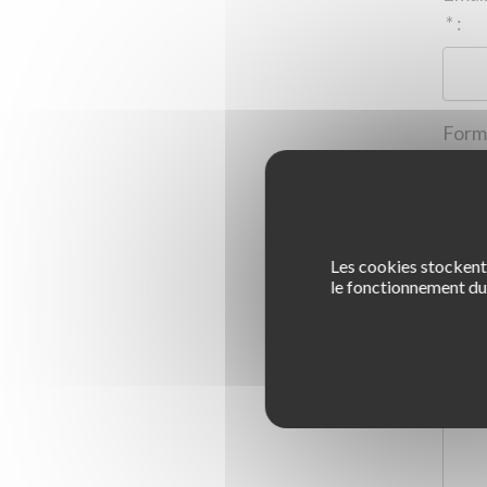
*
:
Les cookies stockent 
1
le fonctionnement du 