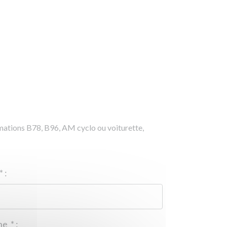
rmations B78, B96, AM cyclo ou voiturette,
*
:
Téléphone
*
: