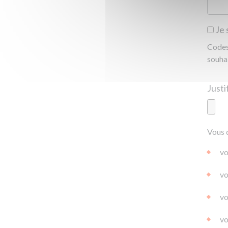
Je 
Codes 
souha
Ajoute
Vous 
|
|
0.0
vo
vo
vo
vo