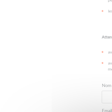
le
Attent
av
av
mo
Email