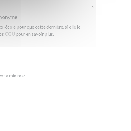
 anonyme.
-école pour que cette dernière, si elle le
nos
CGU
pour en savoir plus.
ent a minima: