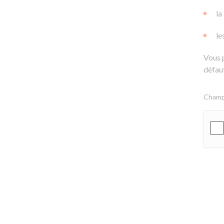
la
le
Vous 
défaut
Champs