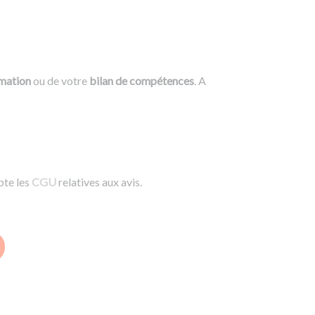
rmation
ou de votre
bilan de compétences
. A
pte les
CGU
relatives aux avis.