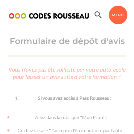
Panneau de gestion des cookies
ESPACE ÉLÈVE
MENU
Formulaire de dépôt d'avis
BOUTIQUE PRO
AUTO-ÉCOLES PARTENAIRES
Passer l'ASSR
Vous n'avez pas été sollicité par votre auto-école
Code de la route
pour laisser un avis suite à votre formation ?
Réviser le code
Permis scooter ou voiturette
Passer le Code
Permis de conduire
Permis voiture
Passer l'ETM
Si vous avez accès à Pass Rousseau :
Du Code de la route
Permis moto
Supports
De la conduite en voiture
Permis remorque
Allez dans la rubrique "Mon Profil".
d'apprentissage
De la conduite en cyclo
Permis bateau
Cochez la case "J'accepte d'être contacté par l'auto-