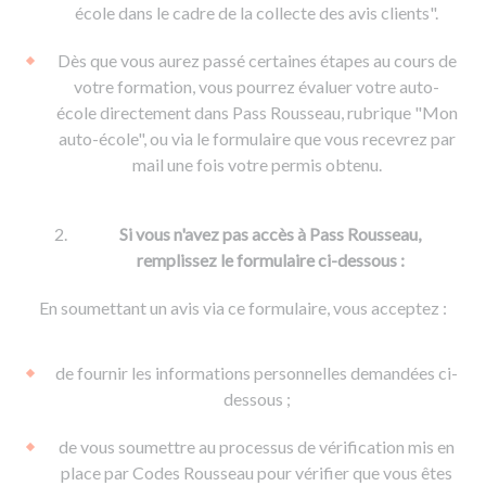
De la conduite à moto
Permis & handicap
Permis poids lourd
école dans le cadre de la collecte des avis clients".
Formations pro.
De la navigation
Voir tous les permis
Formation FIMO
Dès que vous aurez passé certaines étapes au cours de
Voir tous les supports
Formation FCO
Ressources
votre formation, vous pourrez évaluer votre auto-
école directement dans Pass Rousseau, rubrique "Mon
Formation CACES
auto-école", ou via le formulaire que vous recevrez par
Devenir enseignant de la conduite
mail une fois votre permis obtenu.
Si vous n'avez pas accès à Pass Rousseau,
remplissez le formulaire ci-dessous :
En soumettant un avis via ce formulaire, vous acceptez :
de fournir les informations personnelles demandées ci-
dessous ;
de vous soumettre au processus de vérification mis en
place par Codes Rousseau pour vérifier que vous êtes