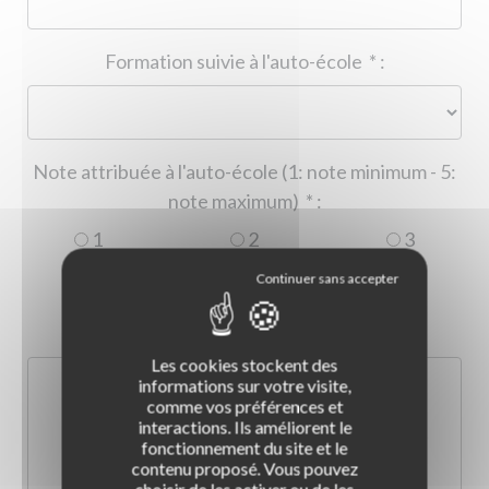
Formation suivie à l'auto-école
*
:
Note attribuée à l'auto-école (1: note minimum - 5:
note maximum)
*
:
1
2
3
4
5
Commentaire :
*
:
Les cookies stockent des
informations sur votre visite,
comme vos préférences et
interactions. Ils améliorent le
fonctionnement du site et le
contenu proposé. Vous pouvez
choisir de les activer ou de les