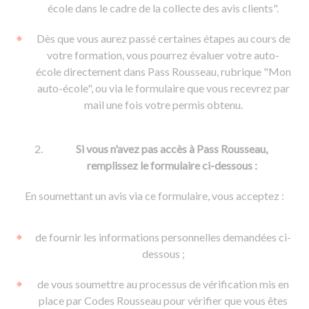
De la conduite à moto
Permis & handicap
Permis poids lourd
école dans le cadre de la collecte des avis clients".
Formations pro.
De la navigation
Voir tous les permis
Formation FIMO
Dès que vous aurez passé certaines étapes au cours de
Voir tous les supports
Formation FCO
Ressources
votre formation, vous pourrez évaluer votre auto-
école directement dans Pass Rousseau, rubrique "Mon
Formation CACES
auto-école", ou via le formulaire que vous recevrez par
Devenir enseignant de la conduite
mail une fois votre permis obtenu.
Si vous n'avez pas accès à Pass Rousseau,
remplissez le formulaire ci-dessous :
En soumettant un avis via ce formulaire, vous acceptez :
de fournir les informations personnelles demandées ci-
dessous ;
de vous soumettre au processus de vérification mis en
place par Codes Rousseau pour vérifier que vous êtes