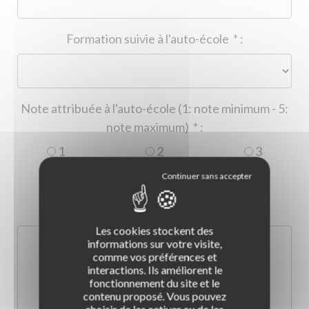
Formation suivie à l'auto-école
*
:
Note attribuée à l'auto-école (1: note minimum - 5:
note maximum)
*
:
1
2
3
4
5
Commentaire :
*
:
Les cookies stockent des
informations sur votre visite,
comme vos préférences et
interactions. Ils améliorent le
fonctionnement du site et le
contenu proposé. Vous pouvez
choisir de les activer ou de les