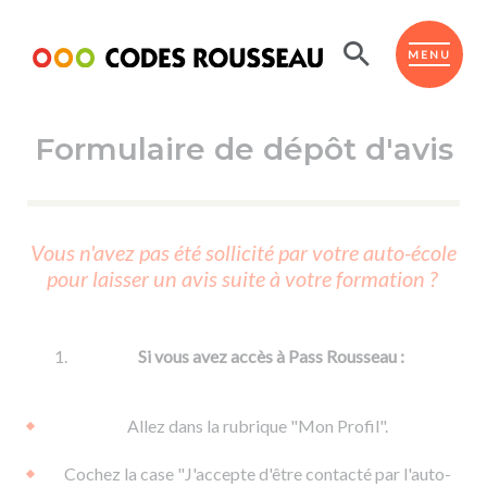
Panneau de gestion des cookies
ESPACE ÉLÈVE
MENU
Formulaire de dépôt d'avis
BOUTIQUE PRO
AUTO-ÉCOLES PARTENAIRES
Passer l'ASSR
Vous n'avez pas été sollicité par votre auto-école
Code de la route
pour laisser un avis suite à votre formation ?
Réviser le code
Permis scooter ou voiturette
Passer le Code
Permis de conduire
Permis voiture
Passer l'ETM
Si vous avez accès à Pass Rousseau :
Du Code de la route
Permis moto
Supports
De la conduite en voiture
Permis remorque
Allez dans la rubrique "Mon Profil".
d'apprentissage
De la conduite en cyclo
Permis bateau
Cochez la case "J'accepte d'être contacté par l'auto-