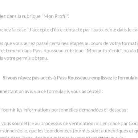
Formation CACES
Voir tous les supports
Devenir enseignant de la conduite
lez dans la rubrique "Mon Profil".
chez la case "J'accepte d'être contacté par l'auto-école dans le cadr
s que vous aurez passé certaines étapes au cours de votre formati
rectement dans Pass Rousseau, rubrique "Mon auto-école", ou via l
is votre permis obtenu.
Si vous n'avez pas accès à Pass Rousseau, remplissez le formulair
mettant un avis via ce formulaire, vous acceptez :
 fournir les informations personnelles demandées ci-dessous ;
 vous soumettre au processus de vérification mis en place par Cod
rsonne réelle, que les coordonnées fournies sont authentiques et q
rmis dans l'auto-école pour laquelle vous soumettez un avis ;