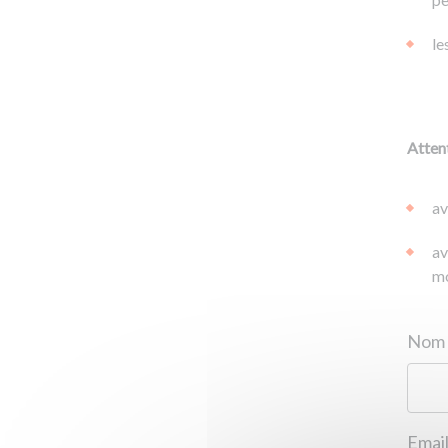
le
Attent
av
av
mo
Email