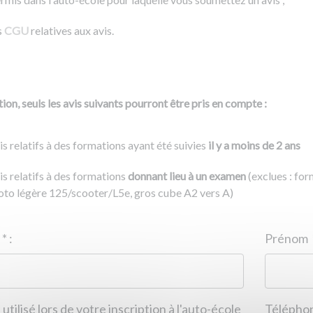
s
CGU
relatives aux avis.
ion, seuls les avis suivants pourront être pris en compte :
is relatifs à des formations ayant été suivies
il y a moins de 2 ans
is relatifs à des formations
donnant lieu à un examen
(exclues : fo
to légère 125/scooter/L5e, gros cube A2 vers A)
Nom
*
:
ID de l'auto-école
*
:
Prénom
 utilisé lors de votre inscription à l'auto-école