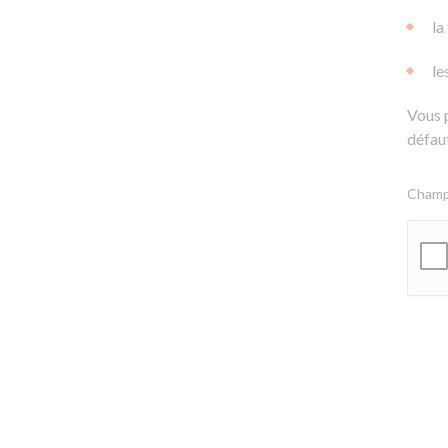
la
le
Vous 
défaut
Champs