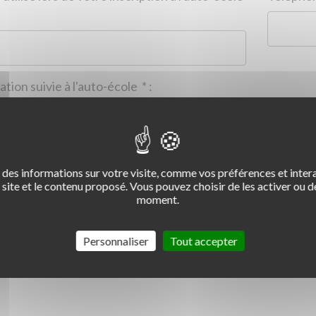
Formation suivie à l'auto-école
*
:
des informations sur votre visite, comme vos préférences et intera
2
3
4
site et le contenu proposé. Vous pouvez choisir de les activer ou de
moment.
Commentaire :
*
:
Personnaliser
Tout accepter