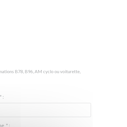
rmations B78, B96, AM cyclo ou voiturette,
*
:
Téléphone
*
: