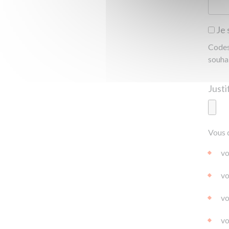
Je 
Codes 
souha
Ajoute
Vous 
|
|
0.0
vo
vo
vo
vo