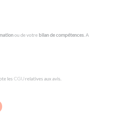
rmation
ou de votre
bilan de compétences
. A
pte les
CGU
relatives aux avis.