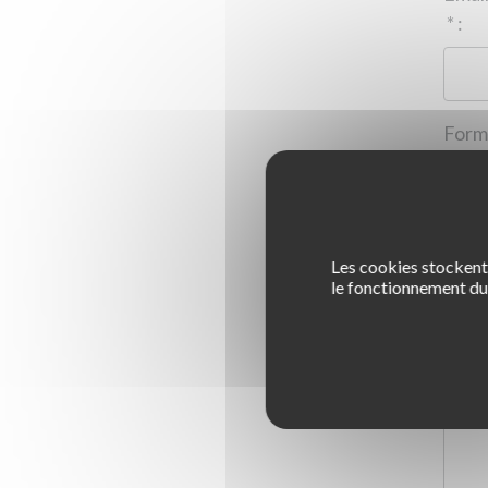
*
:
Les cookies stockent 
1
le fonctionnement du 