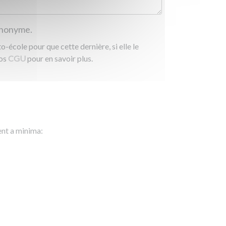
 anonyme.
-école pour que cette dernière, si elle le
nos
CGU
pour en savoir plus.
ent a minima: