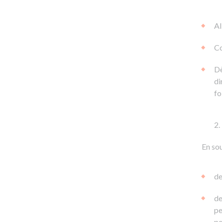
Al
Co
Dè
di
fo
En sou
de
de
pe
pe