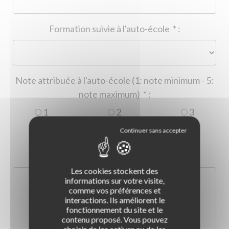
Formation suivie à l'auto-école
*
:
Note attribuée à l'auto-école (1: note minimum - 5:
note maximum)
*
:
1
2
3
4
5
Commentaire :
*
:
Les cookies stockent des
informations sur votre visite,
comme vos préférences et
interactions. Ils améliorent le
fonctionnement du site et le
contenu proposé. Vous pouvez
choisir de les activer ou de les