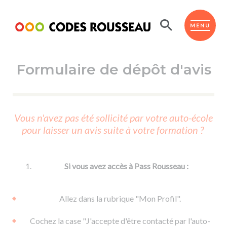
Panneau de gestion des cookies
ESPACE ÉLÈVE
MENU
Formulaire de dépôt d'avis
BOUTIQUE PRO
AUTO-ÉCOLES PARTENAIRES
Passer l'ASSR
Vous n'avez pas été sollicité par votre auto-école
Code de la route
pour laisser un avis suite à votre formation ?
Réviser le code
Permis scooter ou voiturette
Passer le Code
Permis de conduire
Permis voiture
Passer l'ETM
Si vous avez accès à Pass Rousseau :
Du Code de la route
Permis moto
Supports
De la conduite en voiture
Permis remorque
Allez dans la rubrique "Mon Profil".
d'apprentissage
De la conduite en cyclo
Permis bateau
Cochez la case "J'accepte d'être contacté par l'auto-