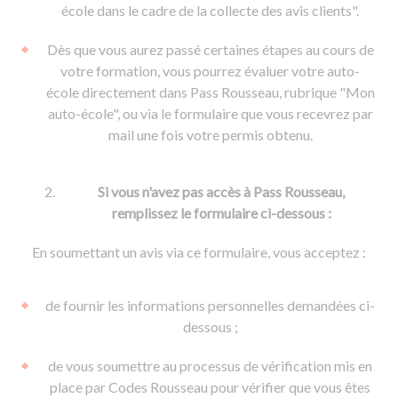
De la conduite à moto
Permis & handicap
Permis poids lourd
école dans le cadre de la collecte des avis clients".
Formations pro.
De la navigation
Voir tous les permis
Formation FIMO
Dès que vous aurez passé certaines étapes au cours de
Voir tous les supports
Formation FCO
Ressources
votre formation, vous pourrez évaluer votre auto-
école directement dans Pass Rousseau, rubrique "Mon
Formation CACES
auto-école", ou via le formulaire que vous recevrez par
Devenir enseignant de la conduite
mail une fois votre permis obtenu.
Si vous n'avez pas accès à Pass Rousseau,
remplissez le formulaire ci-dessous :
En soumettant un avis via ce formulaire, vous acceptez :
de fournir les informations personnelles demandées ci-
dessous ;
de vous soumettre au processus de vérification mis en
place par Codes Rousseau pour vérifier que vous êtes