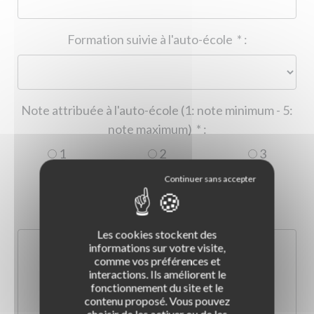
Formation suivie à l'auto-école
*
:
Note attribuée à l'auto-école (1: note minimum - 5:
note maximum)
*
:
1
2
3
4
5
Commentaire :
*
:
Les cookies stockent des
informations sur votre visite,
comme vos préférences et
interactions. Ils améliorent le
fonctionnement du site et le
contenu proposé. Vous pouvez
choisir de les activer ou de les