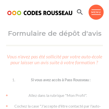
Panneau de gestion des cookies
ESPACE ÉLÈVE
MENU
Formulaire de dépôt d'avis
BOUTIQUE PRO
AUTO-ÉCOLES PARTENAIRES
Passer l'ASSR
Vous n'avez pas été sollicité par votre auto-école
Code de la route
pour laisser un avis suite à votre formation ?
Réviser le code
Permis scooter ou voiturette
Passer le Code
Permis de conduire
Permis voiture
Passer l'ETM
Si vous avez accès à Pass Rousseau :
Du Code de la route
Permis moto
Supports
De la conduite en voiture
Permis remorque
Allez dans la rubrique "Mon Profil".
d'apprentissage
De la conduite en cyclo
Permis bateau
Cochez la case "J'accepte d'être contacté par l'auto-