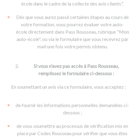
De la conduite à moto
Permis & handicap
Permis poids lourd
école dans le cadre de la collecte des avis clients".
Formations pro.
De la navigation
Voir tous les permis
Formation FIMO
Dès que vous aurez passé certaines étapes au cours de
Voir tous les supports
Formation FCO
Ressources
votre formation, vous pourrez évaluer votre auto-
école directement dans Pass Rousseau, rubrique "Mon
Formation CACES
auto-école", ou via le formulaire que vous recevrez par
Devenir enseignant de la conduite
mail une fois votre permis obtenu.
Si vous n'avez pas accès à Pass Rousseau,
remplissez le formulaire ci-dessous :
En soumettant un avis via ce formulaire, vous acceptez :
de fournir les informations personnelles demandées ci-
dessous ;
de vous soumettre au processus de vérification mis en
place par Codes Rousseau pour vérifier que vous êtes