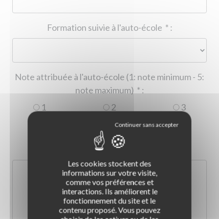
Formation suivie à l'auto-école
*
:
Note attribuée à l'auto-école (1: note minimum - 5:
note maximum)
*
:
1
2
3
4
5
Commentaire :
*
:
Les cookies stockent des
informations sur votre visite,
comme vos préférences et
interactions. Ils améliorent le
fonctionnement du site et le
contenu proposé. Vous pouvez
choisir de les activer ou de les