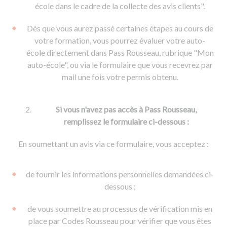
De la conduite à moto
Permis & handicap
Permis poids lourd
école dans le cadre de la collecte des avis clients".
Formations pro.
De la navigation
Voir tous les permis
Formation FIMO
Dès que vous aurez passé certaines étapes au cours de
Voir tous les supports
Formation FCO
Ressources
votre formation, vous pourrez évaluer votre auto-
école directement dans Pass Rousseau, rubrique "Mon
Formation CACES
auto-école", ou via le formulaire que vous recevrez par
Devenir enseignant de la conduite
mail une fois votre permis obtenu.
Si vous n'avez pas accès à Pass Rousseau,
remplissez le formulaire ci-dessous :
En soumettant un avis via ce formulaire, vous acceptez :
de fournir les informations personnelles demandées ci-
dessous ;
de vous soumettre au processus de vérification mis en
place par Codes Rousseau pour vérifier que vous êtes