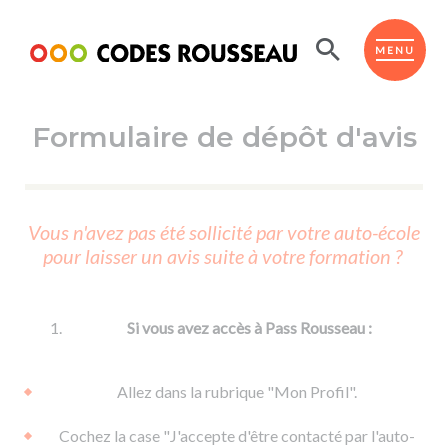
Panneau de gestion des cookies
ESPACE ÉLÈVE
MENU
Formulaire de dépôt d'avis
BOUTIQUE PRO
AUTO-ÉCOLES PARTENAIRES
Passer l'ASSR
Vous n'avez pas été sollicité par votre auto-école
Code de la route
pour laisser un avis suite à votre formation ?
Réviser le code
Permis scooter ou voiturette
Passer le Code
Permis de conduire
Permis voiture
Passer l'ETM
Si vous avez accès à Pass Rousseau :
Du Code de la route
Permis moto
Supports
De la conduite en voiture
Permis remorque
Allez dans la rubrique "Mon Profil".
d'apprentissage
De la conduite en cyclo
Permis bateau
Cochez la case "J'accepte d'être contacté par l'auto-