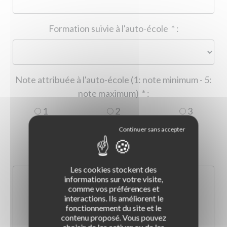
Formation suivie à l'auto-école
*
:
Note attribuée à l'auto-école (1: note minimum - 5:
note maximum)
*
:
1
2
3
4
5
Commentaire :
*
:
Les cookies stockent des
informations sur votre visite,
comme vos préférences et
interactions. Ils améliorent le
fonctionnement du site et le
contenu proposé. Vous pouvez
choisir de les activer ou de les