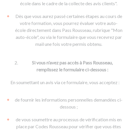
De la conduite à moto
Permis & handicap
Permis poids lourd
école dans le cadre de la collecte des avis clients".
Formations pro.
De la navigation
Voir tous les permis
Formation FIMO
Dès que vous aurez passé certaines étapes au cours de
Voir tous les supports
Formation FCO
Ressources
votre formation, vous pourrez évaluer votre auto-
école directement dans Pass Rousseau, rubrique "Mon
Formation CACES
auto-école", ou via le formulaire que vous recevrez par
Devenir enseignant de la conduite
mail une fois votre permis obtenu.
Si vous n'avez pas accès à Pass Rousseau,
remplissez le formulaire ci-dessous :
En soumettant un avis via ce formulaire, vous acceptez :
de fournir les informations personnelles demandées ci-
dessous ;
de vous soumettre au processus de vérification mis en
place par Codes Rousseau pour vérifier que vous êtes