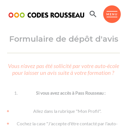
Panneau de gestion des cookies
ESPACE ÉLÈVE
MENU
Formulaire de dépôt d'avis
BOUTIQUE PRO
AUTO-ÉCOLES PARTENAIRES
Passer l'ASSR
Vous n'avez pas été sollicité par votre auto-école
Code de la route
pour laisser un avis suite à votre formation ?
Réviser le code
Permis scooter ou voiturette
Passer le Code
Permis de conduire
Permis voiture
Passer l'ETM
Si vous avez accès à Pass Rousseau :
Du Code de la route
Permis moto
Supports
De la conduite en voiture
Permis remorque
Allez dans la rubrique "Mon Profil".
d'apprentissage
De la conduite en cyclo
Permis bateau
Cochez la case "J'accepte d'être contacté par l'auto-