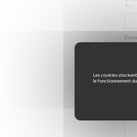
*
:
Les cookies stockent 
1
le fonctionnement du 