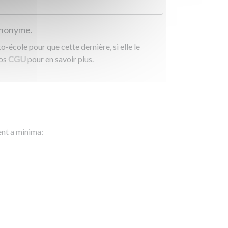
 anonyme.
-école pour que cette dernière, si elle le
nos
CGU
pour en savoir plus.
ent a minima: