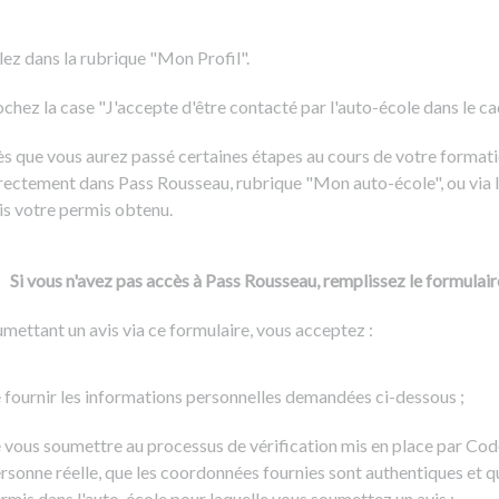
Formation CACES
Voir tous les supports
Devenir enseignant de la conduite
lez dans la rubrique "Mon Profil".
chez la case "J'accepte d'être contacté par l'auto-école dans le cadr
s que vous aurez passé certaines étapes au cours de votre formati
rectement dans Pass Rousseau, rubrique "Mon auto-école", ou via l
is votre permis obtenu.
Si vous n'avez pas accès à Pass Rousseau, remplissez le formulair
mettant un avis via ce formulaire, vous acceptez :
 fournir les informations personnelles demandées ci-dessous ;
 vous soumettre au processus de vérification mis en place par Cod
rsonne réelle, que les coordonnées fournies sont authentiques et q
rmis dans l'auto-école pour laquelle vous soumettez un avis ;