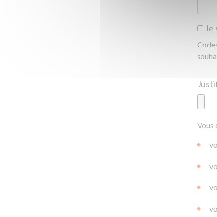
Je 
Codes 
souha
Ajoute
Vous 
|
|
0.0
vo
vo
vo
vo