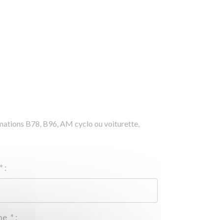
rmations B78, B96, AM cyclo ou voiturette,
*
:
Téléphone
*
: