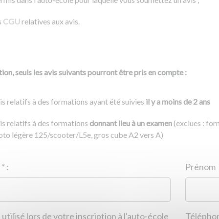
s
CGU
relatives aux avis.
ion, seuls les avis suivants pourront être pris en compte :
is relatifs à des formations ayant été suivies
il y a moins de 2 ans
is relatifs à des formations
donnant lieu à un examen
(exclues : fo
to légère 125/scooter/L5e, gros cube A2 vers A)
Nom
*
:
ID de l'auto-école
*
:
Prénom
 utilisé lors de votre inscription à l'auto-école