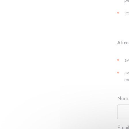
le
Attent
av
av
mo
Email