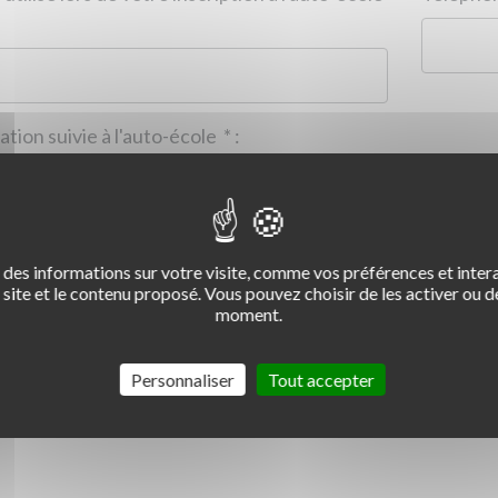
Formation suivie à l'auto-école
*
:
des informations sur votre visite, comme vos préférences et intera
2
3
4
site et le contenu proposé. Vous pouvez choisir de les activer ou de
moment.
Commentaire :
*
:
Personnaliser
Tout accepter