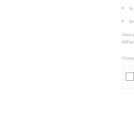
la
le
Vous 
défaut
Champs