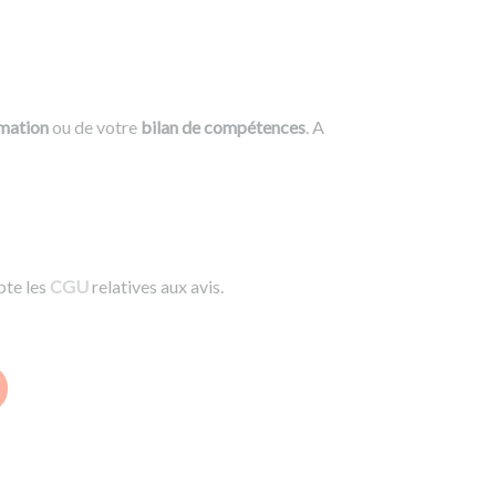
rmation
ou de votre
bilan de compétences
. A
pte les
CGU
relatives aux avis.