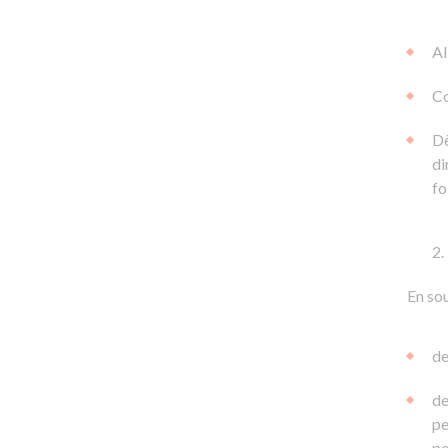
Al
Co
Dè
di
fo
En sou
de
de
pe
pe