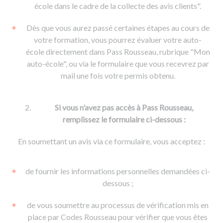
De la conduite à moto
Permis & handicap
Permis poids lourd
école dans le cadre de la collecte des avis clients".
Formations pro.
De la navigation
Voir tous les permis
Formation FIMO
Dès que vous aurez passé certaines étapes au cours de
Voir tous les supports
Formation FCO
Ressources
votre formation, vous pourrez évaluer votre auto-
école directement dans Pass Rousseau, rubrique "Mon
Formation CACES
auto-école", ou via le formulaire que vous recevrez par
Devenir enseignant de la conduite
mail une fois votre permis obtenu.
Si vous n'avez pas accès à Pass Rousseau,
remplissez le formulaire ci-dessous :
En soumettant un avis via ce formulaire, vous acceptez :
de fournir les informations personnelles demandées ci-
dessous ;
de vous soumettre au processus de vérification mis en
place par Codes Rousseau pour vérifier que vous êtes