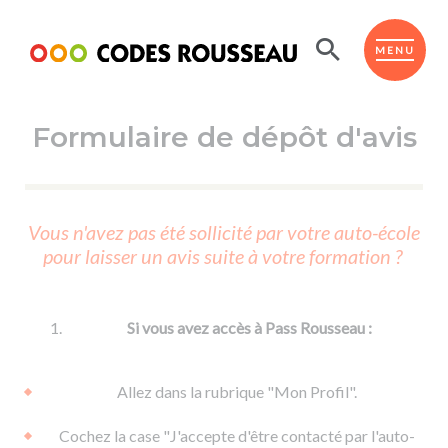
Panneau de gestion des cookies
ESPACE ÉLÈVE
MENU
Formulaire de dépôt d'avis
BOUTIQUE PRO
AUTO-ÉCOLES PARTENAIRES
Passer l'ASSR
Vous n'avez pas été sollicité par votre auto-école
Code de la route
pour laisser un avis suite à votre formation ?
Réviser le code
Permis scooter ou voiturette
Passer le Code
Permis de conduire
Permis voiture
Passer l'ETM
Si vous avez accès à Pass Rousseau :
Du Code de la route
Permis moto
Supports
De la conduite en voiture
Permis remorque
Allez dans la rubrique "Mon Profil".
d'apprentissage
De la conduite en cyclo
Permis bateau
Cochez la case "J'accepte d'être contacté par l'auto-