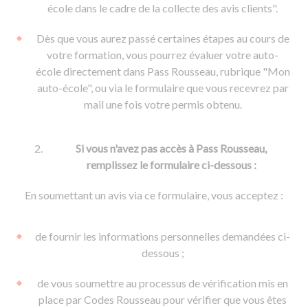
De la conduite à moto
Permis & handicap
Permis poids lourd
école dans le cadre de la collecte des avis clients".
Formations pro.
De la navigation
Voir tous les permis
Formation FIMO
Dès que vous aurez passé certaines étapes au cours de
Voir tous les supports
Formation FCO
Ressources
votre formation, vous pourrez évaluer votre auto-
école directement dans Pass Rousseau, rubrique "Mon
Formation CACES
auto-école", ou via le formulaire que vous recevrez par
Devenir enseignant de la conduite
mail une fois votre permis obtenu.
Si vous n'avez pas accès à Pass Rousseau,
remplissez le formulaire ci-dessous :
En soumettant un avis via ce formulaire, vous acceptez :
de fournir les informations personnelles demandées ci-
dessous ;
de vous soumettre au processus de vérification mis en
place par Codes Rousseau pour vérifier que vous êtes