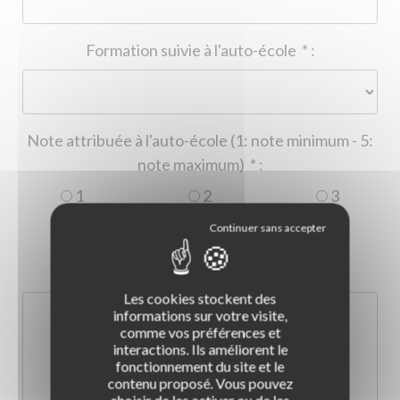
Formation suivie à l'auto-école
*
:
Note attribuée à l'auto-école (1: note minimum - 5:
note maximum)
*
:
1
2
3
4
5
Commentaire :
*
:
Les cookies stockent des
informations sur votre visite,
comme vos préférences et
interactions. Ils améliorent le
fonctionnement du site et le
contenu proposé. Vous pouvez
choisir de les activer ou de les