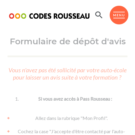
Panneau de gestion des cookies
ESPACE ÉLÈVE
MENU
Formulaire de dépôt d'avis
BOUTIQUE PRO
AUTO-ÉCOLES PARTENAIRES
Passer l'ASSR
Vous n'avez pas été sollicité par votre auto-école
Code de la route
pour laisser un avis suite à votre formation ?
Réviser le code
Permis scooter ou voiturette
Passer le Code
Permis de conduire
Permis voiture
Passer l'ETM
Si vous avez accès à Pass Rousseau :
Du Code de la route
Permis moto
Supports
De la conduite en voiture
Permis remorque
Allez dans la rubrique "Mon Profil".
d'apprentissage
De la conduite en cyclo
Permis bateau
Cochez la case "J'accepte d'être contacté par l'auto-