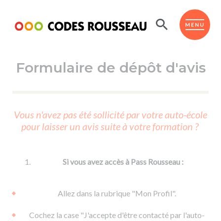
Panneau de gestion des cookies
ESPACE ÉLÈVE
MENU
Formulaire de dépôt d'avis
BOUTIQUE PRO
AUTO-ÉCOLES PARTENAIRES
Passer l'ASSR
Vous n'avez pas été sollicité par votre auto-école
Code de la route
pour laisser un avis suite à votre formation ?
Réviser le code
Permis scooter ou voiturette
Passer le Code
Permis de conduire
Permis voiture
Passer l'ETM
Si vous avez accès à Pass Rousseau :
Du Code de la route
Permis moto
Supports
De la conduite en voiture
Permis remorque
Allez dans la rubrique "Mon Profil".
d'apprentissage
De la conduite en cyclo
Permis bateau
Cochez la case "J'accepte d'être contacté par l'auto-