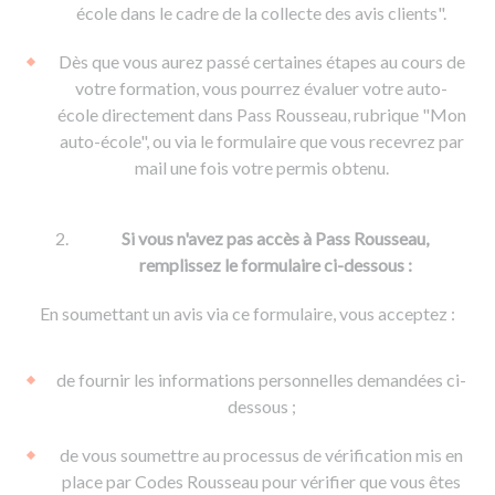
De la conduite à moto
Permis & handicap
Permis poids lourd
école dans le cadre de la collecte des avis clients".
Formations pro.
De la navigation
Voir tous les permis
Formation FIMO
Dès que vous aurez passé certaines étapes au cours de
Voir tous les supports
Formation FCO
Ressources
votre formation, vous pourrez évaluer votre auto-
école directement dans Pass Rousseau, rubrique "Mon
Formation CACES
auto-école", ou via le formulaire que vous recevrez par
Devenir enseignant de la conduite
mail une fois votre permis obtenu.
Si vous n'avez pas accès à Pass Rousseau,
remplissez le formulaire ci-dessous :
En soumettant un avis via ce formulaire, vous acceptez :
de fournir les informations personnelles demandées ci-
dessous ;
de vous soumettre au processus de vérification mis en
place par Codes Rousseau pour vérifier que vous êtes