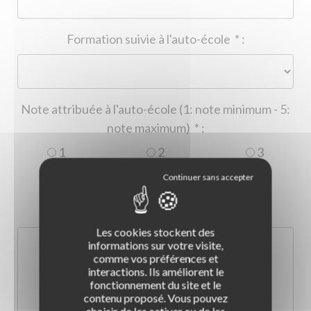
Formation suivie à l'auto-école
*
:
Note attribuée à l'auto-école (1: note minimum - 5:
note maximum)
*
:
1
2
3
4
5
Commentaire :
*
:
Les cookies stockent des
informations sur votre visite,
comme vos préférences et
interactions. Ils améliorent le
fonctionnement du site et le
contenu proposé. Vous pouvez
choisir de les activer ou de les