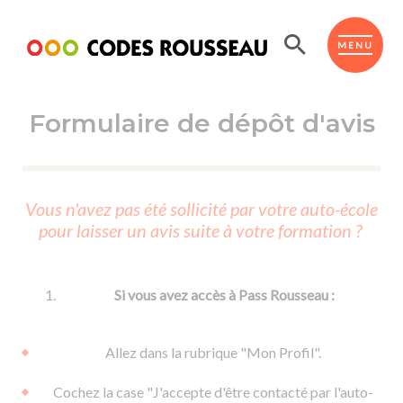
Panneau de gestion des cookies
ESPACE ÉLÈVE
MENU
Formulaire de dépôt d'avis
BOUTIQUE PRO
AUTO-ÉCOLES PARTENAIRES
Passer l'ASSR
Vous n'avez pas été sollicité par votre auto-école
Code de la route
pour laisser un avis suite à votre formation ?
Réviser le code
Permis scooter ou voiturette
Passer le Code
Permis de conduire
Permis voiture
Passer l'ETM
Si vous avez accès à Pass Rousseau :
Du Code de la route
Permis moto
Supports
De la conduite en voiture
Permis remorque
Allez dans la rubrique "Mon Profil".
d'apprentissage
De la conduite en cyclo
Permis bateau
Cochez la case "J'accepte d'être contacté par l'auto-