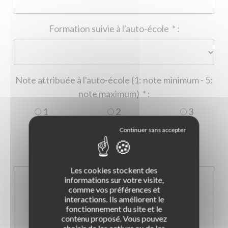
Formation suivie à l'auto-école
*
:
Note attribuée à l'auto-école (1: note minimum - 5:
note maximum)
*
:
1
2
3
4
5
Commentaire :
*
:
Les cookies stockent des
informations sur votre visite,
comme vos préférences et
interactions. Ils améliorent le
fonctionnement du site et le
contenu proposé. Vous pouvez
choisir de les activer ou de les