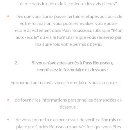
De la conduite à moto
Permis & handicap
Permis poids lourd
école dans le cadre de la collecte des avis clients".
Formations pro.
De la navigation
Voir tous les permis
Formation FIMO
Dès que vous aurez passé certaines étapes au cours de
Voir tous les supports
Formation FCO
Ressources
votre formation, vous pourrez évaluer votre auto-
école directement dans Pass Rousseau, rubrique "Mon
Formation CACES
auto-école", ou via le formulaire que vous recevrez par
Devenir enseignant de la conduite
mail une fois votre permis obtenu.
Si vous n'avez pas accès à Pass Rousseau,
remplissez le formulaire ci-dessous :
En soumettant un avis via ce formulaire, vous acceptez :
de fournir les informations personnelles demandées ci-
dessous ;
de vous soumettre au processus de vérification mis en
place par Codes Rousseau pour vérifier que vous êtes