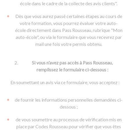
De la conduite à moto
Permis & handicap
Permis poids lourd
école dans le cadre de la collecte des avis clients".
Formations pro.
De la navigation
Voir tous les permis
Formation FIMO
Dès que vous aurez passé certaines étapes au cours de
Voir tous les supports
Formation FCO
Ressources
votre formation, vous pourrez évaluer votre auto-
école directement dans Pass Rousseau, rubrique "Mon
Formation CACES
auto-école", ou via le formulaire que vous recevrez par
Devenir enseignant de la conduite
mail une fois votre permis obtenu.
Si vous n'avez pas accès à Pass Rousseau,
remplissez le formulaire ci-dessous :
En soumettant un avis via ce formulaire, vous acceptez :
de fournir les informations personnelles demandées ci-
dessous ;
de vous soumettre au processus de vérification mis en
place par Codes Rousseau pour vérifier que vous êtes