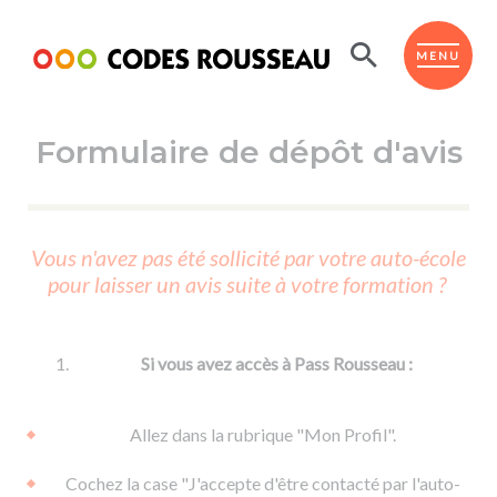
Panneau de gestion des cookies
ESPACE ÉLÈVE
MENU
Formulaire de dépôt d'avis
BOUTIQUE PRO
AUTO-ÉCOLES PARTENAIRES
Passer l'ASSR
Vous n'avez pas été sollicité par votre auto-école
Code de la route
pour laisser un avis suite à votre formation ?
Réviser le code
Permis scooter ou voiturette
Passer le Code
Permis de conduire
Permis voiture
Passer l'ETM
Si vous avez accès à Pass Rousseau :
Du Code de la route
Permis moto
Supports
De la conduite en voiture
Permis remorque
Allez dans la rubrique "Mon Profil".
d'apprentissage
De la conduite en cyclo
Permis bateau
Cochez la case "J'accepte d'être contacté par l'auto-