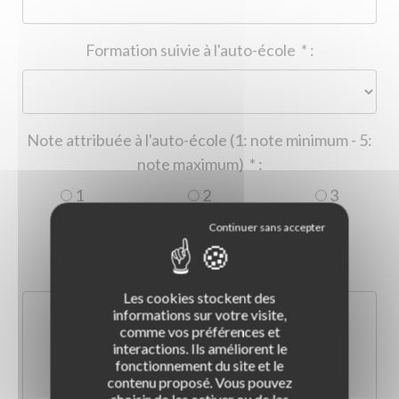
Formation suivie à l'auto-école
*
:
Note attribuée à l'auto-école (1: note minimum - 5:
note maximum)
*
:
1
2
3
4
5
Commentaire :
*
:
Les cookies stockent des
informations sur votre visite,
comme vos préférences et
interactions. Ils améliorent le
fonctionnement du site et le
contenu proposé. Vous pouvez
choisir de les activer ou de les