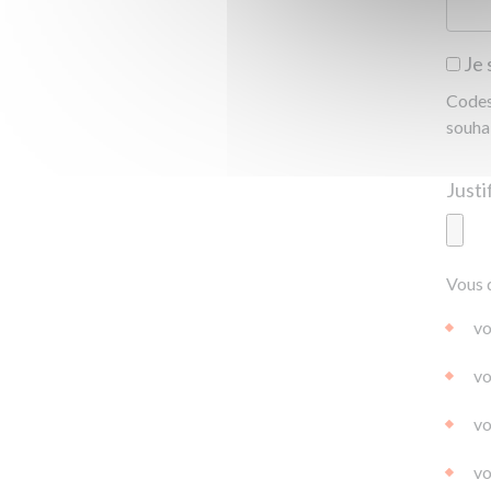
Je 
Codes 
souha
Ajoute
Vous 
|
|
0.0
vo
vo
vo
vo