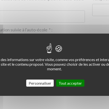
Formation suivie à l'auto-école
*
:
des informations sur votre visite, comme vos préférences et intera
2
3
4
site et le contenu proposé. Vous pouvez choisir de les activer ou de
moment.
Commentaire :
*
:
Personnaliser
Tout accepter