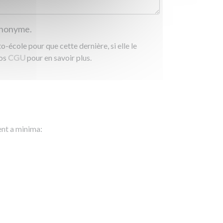
 anonyme.
-école pour que cette dernière, si elle le
nos
CGU
pour en savoir plus.
ent a minima: