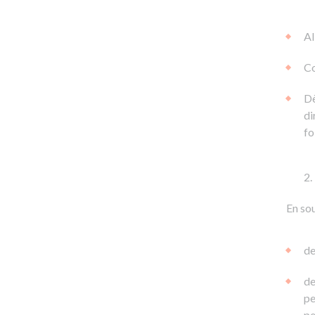
Al
Co
Dè
di
fo
En sou
de
de
pe
pe