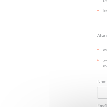
le
Attent
av
av
mo
Email