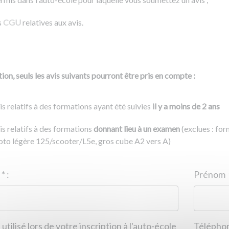
s
CGU
relatives aux avis.
ion, seuls les avis suivants pourront être pris en compte :
is relatifs à des formations ayant été suivies
il y a moins de 2 ans
is relatifs à des formations
donnant lieu à un examen
(exclues : fo
to légère 125/scooter/L5e, gros cube A2 vers A)
Nom
*
:
ID de l'auto-école
*
:
Prénom
 utilisé lors de votre inscription à l'auto-école