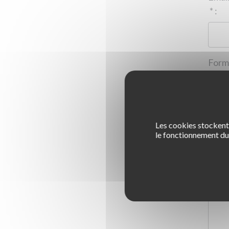
*
:
Les cookies stockent 
1
le fonctionnement du 