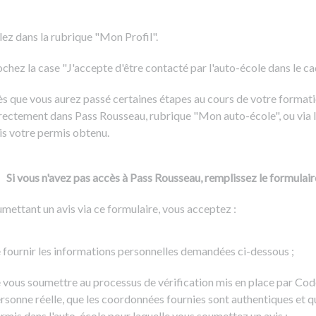
Formation CACES
Voir tous les supports
Devenir enseignant de la conduite
lez dans la rubrique "Mon Profil".
chez la case "J'accepte d'être contacté par l'auto-école dans le cadr
s que vous aurez passé certaines étapes au cours de votre formati
rectement dans Pass Rousseau, rubrique "Mon auto-école", ou via l
is votre permis obtenu.
Si vous n'avez pas accès à Pass Rousseau, remplissez le formulair
mettant un avis via ce formulaire, vous acceptez :
 fournir les informations personnelles demandées ci-dessous ;
 vous soumettre au processus de vérification mis en place par Cod
rsonne réelle, que les coordonnées fournies sont authentiques et q
rmis dans l'auto-école pour laquelle vous soumettez un avis ;