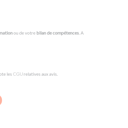
rmation
ou de votre
bilan de compétences
. A
pte les
CGU
relatives aux avis.