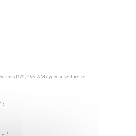
rmations B78, B96, AM cyclo ou voiturette,
*
:
Téléphone
*
: