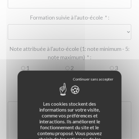
Formation suivie à l'auto-école
*
:
Note attribuée à l'auto-école (1: note minimum - 5:
note maximum)
*
:
1
2
3
4
5
Commentaire :
*
:
Les cookies stockent des
informations sur votre visite,
comme vos préférences et
interactions. Ils améliorent le
fonctionnement du site et le
contenu proposé. Vous pouvez
choisir de les activer ou de les