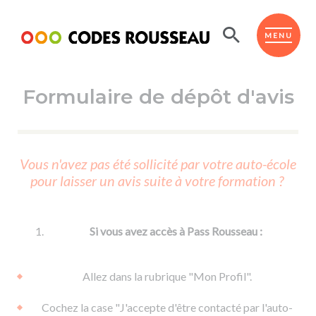
Panneau de gestion des cookies
ESPACE ÉLÈVE
MENU
Formulaire de dépôt d'avis
BOUTIQUE PRO
AUTO-ÉCOLES PARTENAIRES
Passer l'ASSR
Vous n'avez pas été sollicité par votre auto-école
Code de la route
pour laisser un avis suite à votre formation ?
Réviser le code
Permis scooter ou voiturette
Passer le Code
Permis de conduire
Permis voiture
Passer l'ETM
Si vous avez accès à Pass Rousseau :
Du Code de la route
Permis moto
Supports
De la conduite en voiture
Permis remorque
Allez dans la rubrique "Mon Profil".
d'apprentissage
De la conduite en cyclo
Permis bateau
Cochez la case "J'accepte d'être contacté par l'auto-