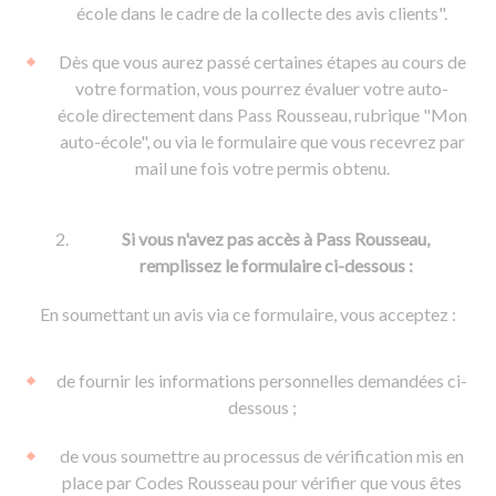
De la conduite à moto
Permis & handicap
Permis poids lourd
école dans le cadre de la collecte des avis clients".
Formations pro.
De la navigation
Voir tous les permis
Formation FIMO
Dès que vous aurez passé certaines étapes au cours de
Voir tous les supports
Formation FCO
Ressources
votre formation, vous pourrez évaluer votre auto-
école directement dans Pass Rousseau, rubrique "Mon
Formation CACES
auto-école", ou via le formulaire que vous recevrez par
Devenir enseignant de la conduite
mail une fois votre permis obtenu.
Si vous n'avez pas accès à Pass Rousseau,
remplissez le formulaire ci-dessous :
En soumettant un avis via ce formulaire, vous acceptez :
de fournir les informations personnelles demandées ci-
dessous ;
de vous soumettre au processus de vérification mis en
place par Codes Rousseau pour vérifier que vous êtes