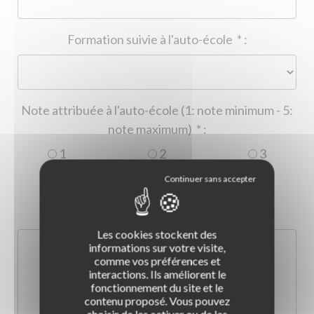
Formation suivie à l'auto-école
*
:
Note attribuée à l'auto-école (1: note minimum - 5:
note maximum)
*
:
1
2
3
4
5
Commentaire :
*
:
Les cookies stockent des
informations sur votre visite,
comme vos préférences et
interactions. Ils améliorent le
fonctionnement du site et le
contenu proposé. Vous pouvez
choisir de les activer ou de les