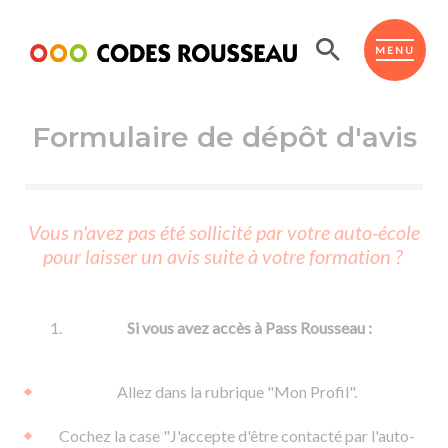
Panneau de gestion des cookies
ESPACE ÉLÈVE
MENU
Formulaire de dépôt d'avis
BOUTIQUE PRO
AUTO-ÉCOLES PARTENAIRES
Passer l'ASSR
Vous n'avez pas été sollicité par votre auto-école
Code de la route
pour laisser un avis suite à votre formation ?
Réviser le code
Permis scooter ou voiturette
Passer le Code
Permis de conduire
Permis voiture
Passer l'ETM
Si vous avez accès à Pass Rousseau :
Du Code de la route
Permis moto
Supports
De la conduite en voiture
Permis remorque
Allez dans la rubrique "Mon Profil".
d'apprentissage
De la conduite en cyclo
Permis bateau
Cochez la case "J'accepte d'être contacté par l'auto-