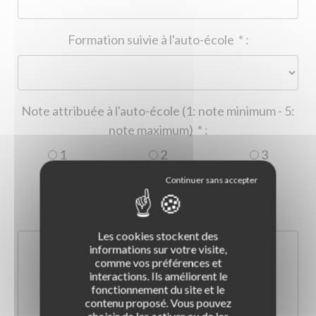
Formation suivie à l'auto-école
*
:
Note attribuée à l'auto-école (1: note minimum - 5:
note maximum)
*
:
1
2
3
4
5
Commentaire :
*
:
Les cookies stockent des
informations sur votre visite,
comme vos préférences et
interactions. Ils améliorent le
fonctionnement du site et le
contenu proposé. Vous pouvez
choisir de les activer ou de les