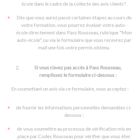
De la conduite à moto
Permis & handicap
Permis poids lourd
école dans le cadre de la collecte des avis clients".
Formations pro.
De la navigation
Voir tous les permis
Formation FIMO
Dès que vous aurez passé certaines étapes au cours de
Voir tous les supports
Formation FCO
Ressources
votre formation, vous pourrez évaluer votre auto-
école directement dans Pass Rousseau, rubrique "Mon
Formation CACES
auto-école", ou via le formulaire que vous recevrez par
Devenir enseignant de la conduite
mail une fois votre permis obtenu.
Si vous n'avez pas accès à Pass Rousseau,
remplissez le formulaire ci-dessous :
En soumettant un avis via ce formulaire, vous acceptez :
de fournir les informations personnelles demandées ci-
dessous ;
de vous soumettre au processus de vérification mis en
place par Codes Rousseau pour vérifier que vous êtes