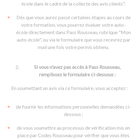
De la conduite à moto
Permis & handicap
Permis poids lourd
école dans le cadre de la collecte des avis clients".
Formations pro.
De la navigation
Voir tous les permis
Formation FIMO
Dès que vous aurez passé certaines étapes au cours de
Voir tous les supports
Formation FCO
Ressources
votre formation, vous pourrez évaluer votre auto-
école directement dans Pass Rousseau, rubrique "Mon
Formation CACES
auto-école", ou via le formulaire que vous recevrez par
Devenir enseignant de la conduite
mail une fois votre permis obtenu.
Si vous n'avez pas accès à Pass Rousseau,
remplissez le formulaire ci-dessous :
En soumettant un avis via ce formulaire, vous acceptez :
de fournir les informations personnelles demandées ci-
dessous ;
de vous soumettre au processus de vérification mis en
place par Codes Rousseau pour vérifier que vous êtes