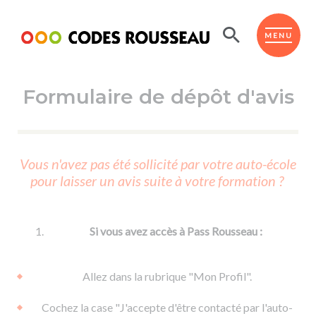
Panneau de gestion des cookies
ESPACE ÉLÈVE
MENU
Formulaire de dépôt d'avis
BOUTIQUE PRO
AUTO-ÉCOLES PARTENAIRES
Passer l'ASSR
Vous n'avez pas été sollicité par votre auto-école
Code de la route
pour laisser un avis suite à votre formation ?
Réviser le code
Permis scooter ou voiturette
Passer le Code
Permis de conduire
Permis voiture
Passer l'ETM
Si vous avez accès à Pass Rousseau :
Du Code de la route
Permis moto
Supports
De la conduite en voiture
Permis remorque
Allez dans la rubrique "Mon Profil".
d'apprentissage
De la conduite en cyclo
Permis bateau
Cochez la case "J'accepte d'être contacté par l'auto-