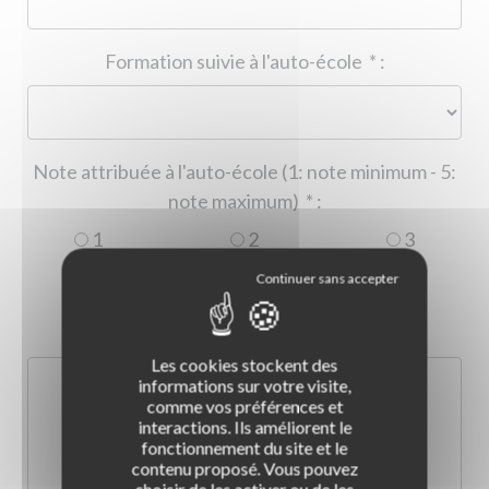
Formation suivie à l'auto-école
*
:
Note attribuée à l'auto-école (1: note minimum - 5:
note maximum)
*
:
1
2
3
4
5
Commentaire :
*
:
Les cookies stockent des
informations sur votre visite,
comme vos préférences et
interactions. Ils améliorent le
fonctionnement du site et le
contenu proposé. Vous pouvez
choisir de les activer ou de les