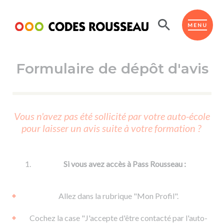
Panneau de gestion des cookies
ESPACE ÉLÈVE
MENU
Formulaire de dépôt d'avis
BOUTIQUE PRO
AUTO-ÉCOLES PARTENAIRES
Passer l'ASSR
Vous n'avez pas été sollicité par votre auto-école
Code de la route
pour laisser un avis suite à votre formation ?
Réviser le code
Permis scooter ou voiturette
Passer le Code
Permis de conduire
Permis voiture
Passer l'ETM
Si vous avez accès à Pass Rousseau :
Du Code de la route
Permis moto
Supports
De la conduite en voiture
Permis remorque
Allez dans la rubrique "Mon Profil".
d'apprentissage
De la conduite en cyclo
Permis bateau
Cochez la case "J'accepte d'être contacté par l'auto-