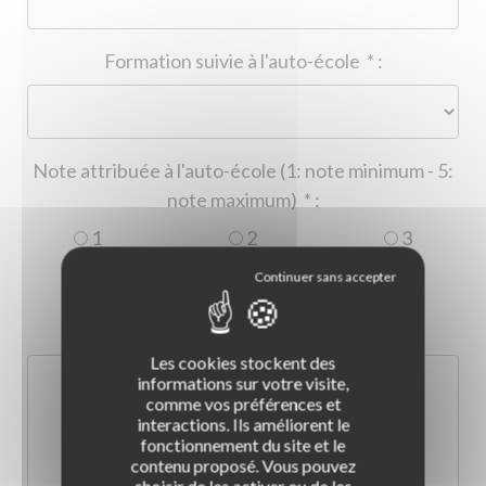
Formation suivie à l'auto-école
*
:
Note attribuée à l'auto-école (1: note minimum - 5:
note maximum)
*
:
1
2
3
4
5
Commentaire :
*
:
Les cookies stockent des
informations sur votre visite,
comme vos préférences et
interactions. Ils améliorent le
fonctionnement du site et le
contenu proposé. Vous pouvez
choisir de les activer ou de les