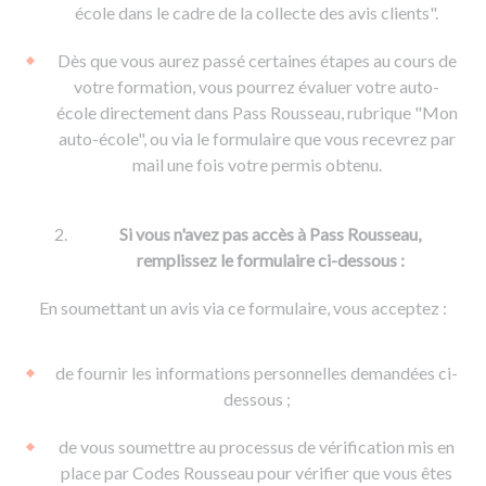
De la conduite à moto
Permis & handicap
Permis poids lourd
école dans le cadre de la collecte des avis clients".
Formations pro.
De la navigation
Voir tous les permis
Formation FIMO
Dès que vous aurez passé certaines étapes au cours de
Voir tous les supports
Formation FCO
Ressources
votre formation, vous pourrez évaluer votre auto-
école directement dans Pass Rousseau, rubrique "Mon
Formation CACES
auto-école", ou via le formulaire que vous recevrez par
Devenir enseignant de la conduite
mail une fois votre permis obtenu.
Si vous n'avez pas accès à Pass Rousseau,
remplissez le formulaire ci-dessous :
En soumettant un avis via ce formulaire, vous acceptez :
de fournir les informations personnelles demandées ci-
dessous ;
de vous soumettre au processus de vérification mis en
place par Codes Rousseau pour vérifier que vous êtes