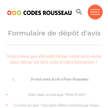
Panneau de gestion des cookies
ESPACE ÉLÈVE
MENU
Formulaire de dépôt d'avis
BOUTIQUE PRO
AUTO-ÉCOLES PARTENAIRES
Passer l'ASSR
Vous n'avez pas été sollicité par votre auto-école
Code de la route
pour laisser un avis suite à votre formation ?
Réviser le code
Permis scooter ou voiturette
Passer le Code
Permis de conduire
Permis voiture
Passer l'ETM
Si vous avez accès à Pass Rousseau :
Du Code de la route
Permis moto
Supports
De la conduite en voiture
Permis remorque
Allez dans la rubrique "Mon Profil".
d'apprentissage
De la conduite en cyclo
Permis bateau
Cochez la case "J'accepte d'être contacté par l'auto-