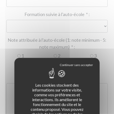
Formation suivie à l'auto-école
*
:
Note attribuée à l'auto-école (1: note minimum - 5:
note maximum)
*
:
1
2
3
4
5
Commentaire :
*
:
Les cookies stockent des
informations sur votre visite,
comme vos préférences et
interactions. Ils améliorent le
fonctionnement du site et le
contenu proposé. Vous pouvez
choisir de les activer ou de les