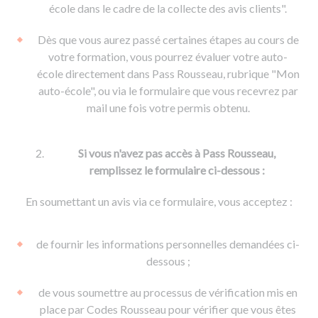
De la conduite à moto
Permis & handicap
Permis poids lourd
école dans le cadre de la collecte des avis clients".
Formations pro.
De la navigation
Voir tous les permis
Formation FIMO
Dès que vous aurez passé certaines étapes au cours de
Voir tous les supports
Formation FCO
Ressources
votre formation, vous pourrez évaluer votre auto-
école directement dans Pass Rousseau, rubrique "Mon
Formation CACES
auto-école", ou via le formulaire que vous recevrez par
Devenir enseignant de la conduite
mail une fois votre permis obtenu.
Si vous n'avez pas accès à Pass Rousseau,
remplissez le formulaire ci-dessous :
En soumettant un avis via ce formulaire, vous acceptez :
de fournir les informations personnelles demandées ci-
dessous ;
de vous soumettre au processus de vérification mis en
place par Codes Rousseau pour vérifier que vous êtes