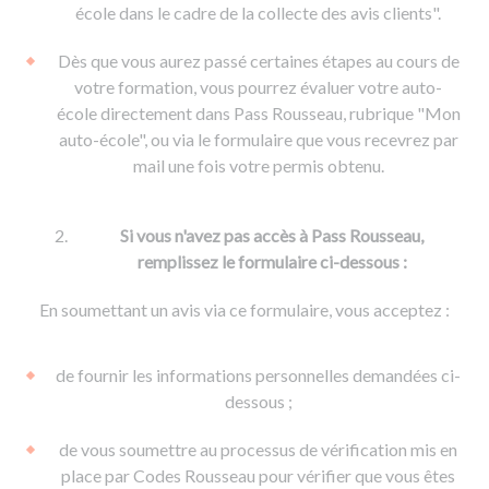
De la conduite à moto
Permis & handicap
Permis poids lourd
école dans le cadre de la collecte des avis clients".
Formations pro.
De la navigation
Voir tous les permis
Formation FIMO
Dès que vous aurez passé certaines étapes au cours de
Voir tous les supports
Formation FCO
Ressources
votre formation, vous pourrez évaluer votre auto-
école directement dans Pass Rousseau, rubrique "Mon
Formation CACES
auto-école", ou via le formulaire que vous recevrez par
Devenir enseignant de la conduite
mail une fois votre permis obtenu.
Si vous n'avez pas accès à Pass Rousseau,
remplissez le formulaire ci-dessous :
En soumettant un avis via ce formulaire, vous acceptez :
de fournir les informations personnelles demandées ci-
dessous ;
de vous soumettre au processus de vérification mis en
place par Codes Rousseau pour vérifier que vous êtes