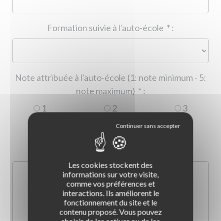
Formation suivie à l'auto-école
*
:
Note attribuée à l'auto-école (1: note minimum - 5:
note maximum)
*
:
1
2
3
4
5
Commentaire :
*
:
Les cookies stockent des
informations sur votre visite,
comme vos préférences et
interactions. Ils améliorent le
fonctionnement du site et le
contenu proposé. Vous pouvez
choisir de les activer ou de les