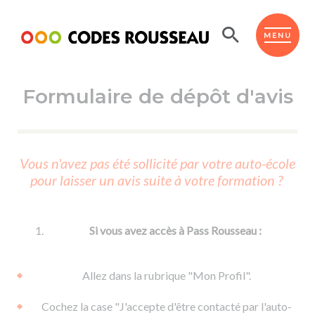
Panneau de gestion des cookies
ESPACE ÉLÈVE
MENU
Formulaire de dépôt d'avis
BOUTIQUE PRO
AUTO-ÉCOLES PARTENAIRES
Passer l'ASSR
Vous n'avez pas été sollicité par votre auto-école
Code de la route
pour laisser un avis suite à votre formation ?
Réviser le code
Permis scooter ou voiturette
Passer le Code
Permis de conduire
Permis voiture
Passer l'ETM
Si vous avez accès à Pass Rousseau :
Du Code de la route
Permis moto
Supports
De la conduite en voiture
Permis remorque
Allez dans la rubrique "Mon Profil".
d'apprentissage
De la conduite en cyclo
Permis bateau
Cochez la case "J'accepte d'être contacté par l'auto-