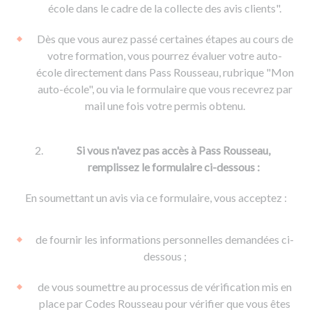
De la conduite à moto
Permis & handicap
Permis poids lourd
école dans le cadre de la collecte des avis clients".
Formations pro.
De la navigation
Voir tous les permis
Formation FIMO
Dès que vous aurez passé certaines étapes au cours de
Voir tous les supports
Formation FCO
Ressources
votre formation, vous pourrez évaluer votre auto-
école directement dans Pass Rousseau, rubrique "Mon
Formation CACES
auto-école", ou via le formulaire que vous recevrez par
Devenir enseignant de la conduite
mail une fois votre permis obtenu.
Si vous n'avez pas accès à Pass Rousseau,
remplissez le formulaire ci-dessous :
En soumettant un avis via ce formulaire, vous acceptez :
de fournir les informations personnelles demandées ci-
dessous ;
de vous soumettre au processus de vérification mis en
place par Codes Rousseau pour vérifier que vous êtes