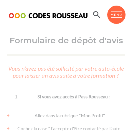
Panneau de gestion des cookies
ESPACE ÉLÈVE
MENU
Formulaire de dépôt d'avis
BOUTIQUE PRO
AUTO-ÉCOLES PARTENAIRES
Passer l'ASSR
Vous n'avez pas été sollicité par votre auto-école
Code de la route
pour laisser un avis suite à votre formation ?
Réviser le code
Permis scooter ou voiturette
Passer le Code
Permis de conduire
Permis voiture
Passer l'ETM
Si vous avez accès à Pass Rousseau :
Du Code de la route
Permis moto
Supports
De la conduite en voiture
Permis remorque
Allez dans la rubrique "Mon Profil".
d'apprentissage
De la conduite en cyclo
Permis bateau
Cochez la case "J'accepte d'être contacté par l'auto-