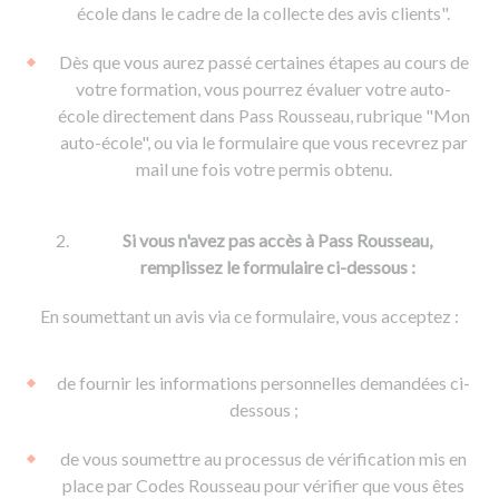
De la conduite à moto
Permis & handicap
Permis poids lourd
école dans le cadre de la collecte des avis clients".
Formations pro.
De la navigation
Voir tous les permis
Formation FIMO
Dès que vous aurez passé certaines étapes au cours de
Voir tous les supports
Formation FCO
Ressources
votre formation, vous pourrez évaluer votre auto-
école directement dans Pass Rousseau, rubrique "Mon
Formation CACES
auto-école", ou via le formulaire que vous recevrez par
Devenir enseignant de la conduite
mail une fois votre permis obtenu.
Si vous n'avez pas accès à Pass Rousseau,
remplissez le formulaire ci-dessous :
En soumettant un avis via ce formulaire, vous acceptez :
de fournir les informations personnelles demandées ci-
dessous ;
de vous soumettre au processus de vérification mis en
place par Codes Rousseau pour vérifier que vous êtes