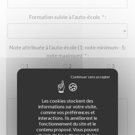
Formation suivie à l'auto-école
*
:
Note attribuée à l'auto-école (1: note minimum - 5:
note maximum)
*
:
1
2
3
4
5
Commentaire :
*
:
Les cookies stockent des
informations sur votre visite,
comme vos préférences et
interactions. Ils améliorent le
fonctionnement du site et le
contenu proposé. Vous pouvez
choisir de les activer ou de les