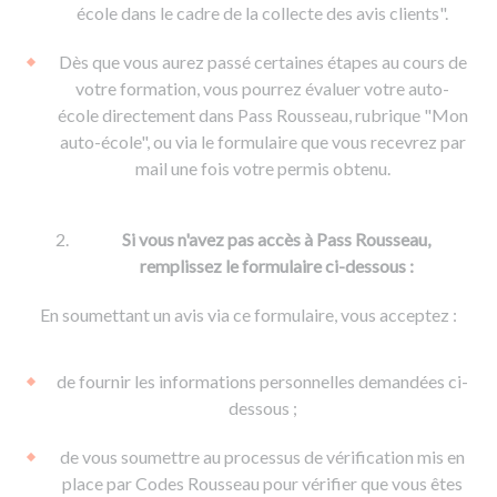
De la conduite à moto
Permis & handicap
Permis poids lourd
école dans le cadre de la collecte des avis clients".
Formations pro.
De la navigation
Voir tous les permis
Formation FIMO
Dès que vous aurez passé certaines étapes au cours de
Voir tous les supports
Formation FCO
Ressources
votre formation, vous pourrez évaluer votre auto-
école directement dans Pass Rousseau, rubrique "Mon
Formation CACES
auto-école", ou via le formulaire que vous recevrez par
Devenir enseignant de la conduite
mail une fois votre permis obtenu.
Si vous n'avez pas accès à Pass Rousseau,
remplissez le formulaire ci-dessous :
En soumettant un avis via ce formulaire, vous acceptez :
de fournir les informations personnelles demandées ci-
dessous ;
de vous soumettre au processus de vérification mis en
place par Codes Rousseau pour vérifier que vous êtes