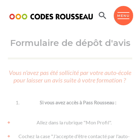
Panneau de gestion des cookies
ESPACE ÉLÈVE
MENU
Formulaire de dépôt d'avis
BOUTIQUE PRO
AUTO-ÉCOLES PARTENAIRES
Passer l'ASSR
Vous n'avez pas été sollicité par votre auto-école
Code de la route
pour laisser un avis suite à votre formation ?
Réviser le code
Permis scooter ou voiturette
Passer le Code
Permis de conduire
Permis voiture
Passer l'ETM
Si vous avez accès à Pass Rousseau :
Du Code de la route
Permis moto
Supports
De la conduite en voiture
Permis remorque
Allez dans la rubrique "Mon Profil".
d'apprentissage
De la conduite en cyclo
Permis bateau
Cochez la case "J'accepte d'être contacté par l'auto-