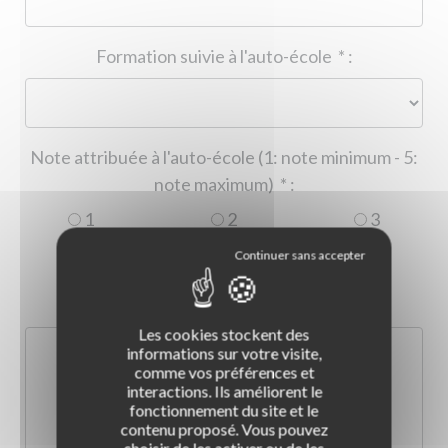
Formation suivie à l'auto-école
*
:
Note attribuée à l'auto-école (1: note minimum - 5:
note maximum)
*
:
1
2
3
4
5
Commentaire :
*
:
Les cookies stockent des
informations sur votre visite,
comme vos préférences et
interactions. Ils améliorent le
fonctionnement du site et le
contenu proposé. Vous pouvez
choisir de les activer ou de les