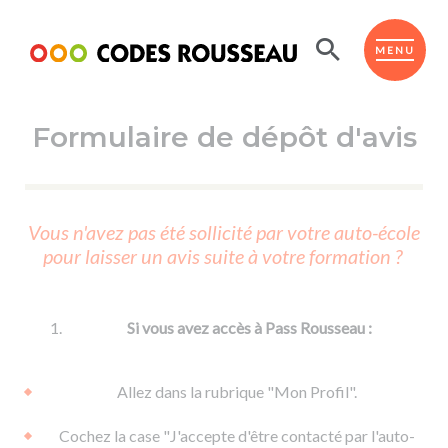
Panneau de gestion des cookies
ESPACE ÉLÈVE
MENU
Formulaire de dépôt d'avis
BOUTIQUE PRO
AUTO-ÉCOLES PARTENAIRES
Passer l'ASSR
Vous n'avez pas été sollicité par votre auto-école
Code de la route
pour laisser un avis suite à votre formation ?
Réviser le code
Permis scooter ou voiturette
Passer le Code
Permis de conduire
Permis voiture
Passer l'ETM
Si vous avez accès à Pass Rousseau :
Du Code de la route
Permis moto
Supports
De la conduite en voiture
Permis remorque
Allez dans la rubrique "Mon Profil".
d'apprentissage
De la conduite en cyclo
Permis bateau
Cochez la case "J'accepte d'être contacté par l'auto-