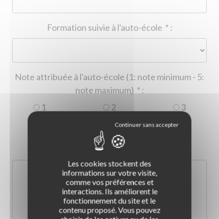
Formation suivie à l'auto-école
*
:
Note attribuée à l'auto-école (1: note minimum - 5:
note maximum)
*
:
1
2
3
4
5
Commentaire :
*
:
Les cookies stockent des
informations sur votre visite,
comme vos préférences et
interactions. Ils améliorent le
fonctionnement du site et le
contenu proposé. Vous pouvez
choisir de les activer ou de les