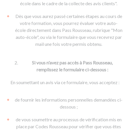
De la conduite à moto
Permis & handicap
Permis poids lourd
école dans le cadre de la collecte des avis clients".
Formations pro.
De la navigation
Voir tous les permis
Formation FIMO
Dès que vous aurez passé certaines étapes au cours de
Voir tous les supports
Formation FCO
Ressources
votre formation, vous pourrez évaluer votre auto-
école directement dans Pass Rousseau, rubrique "Mon
Formation CACES
auto-école", ou via le formulaire que vous recevrez par
Devenir enseignant de la conduite
mail une fois votre permis obtenu.
Si vous n'avez pas accès à Pass Rousseau,
remplissez le formulaire ci-dessous :
En soumettant un avis via ce formulaire, vous acceptez :
de fournir les informations personnelles demandées ci-
dessous ;
de vous soumettre au processus de vérification mis en
place par Codes Rousseau pour vérifier que vous êtes