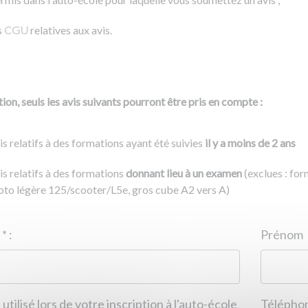
s
CGU
relatives aux avis.
ion, seuls les avis suivants pourront être pris en compte :
is relatifs à des formations ayant été suivies
il y a moins de 2 ans
is relatifs à des formations
donnant lieu à un examen
(exclues : fo
to légère 125/scooter/L5e, gros cube A2 vers A)
Nom
*
:
ID de l'auto-école
*
:
Prénom
 utilisé lors de votre inscription à l'auto-école