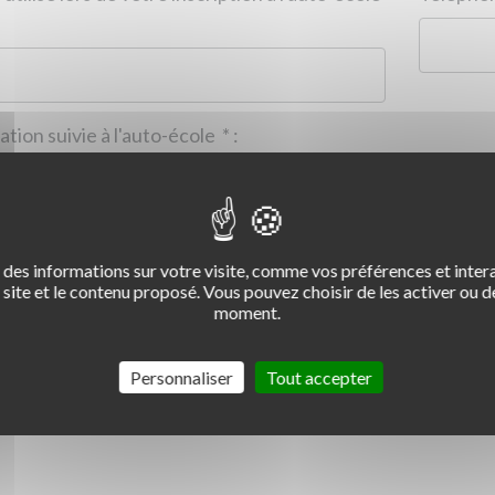
Formation suivie à l'auto-école
*
:
des informations sur votre visite, comme vos préférences et intera
2
3
4
site et le contenu proposé. Vous pouvez choisir de les activer ou de
moment.
Commentaire :
*
:
Personnaliser
Tout accepter