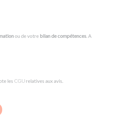
rmation
ou de votre
bilan de compétences
. A
pte les
CGU
relatives aux avis.