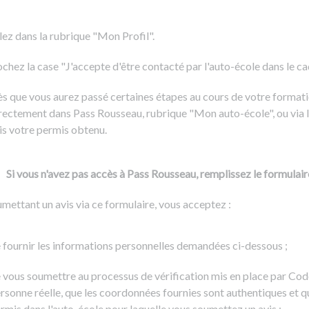
Formation CACES
Voir tous les supports
Devenir enseignant de la conduite
lez dans la rubrique "Mon Profil".
chez la case "J'accepte d'être contacté par l'auto-école dans le cadr
s que vous aurez passé certaines étapes au cours de votre formati
rectement dans Pass Rousseau, rubrique "Mon auto-école", ou via l
is votre permis obtenu.
Si vous n'avez pas accès à Pass Rousseau, remplissez le formulair
mettant un avis via ce formulaire, vous acceptez :
 fournir les informations personnelles demandées ci-dessous ;
 vous soumettre au processus de vérification mis en place par Cod
rsonne réelle, que les coordonnées fournies sont authentiques et q
rmis dans l'auto-école pour laquelle vous soumettez un avis ;