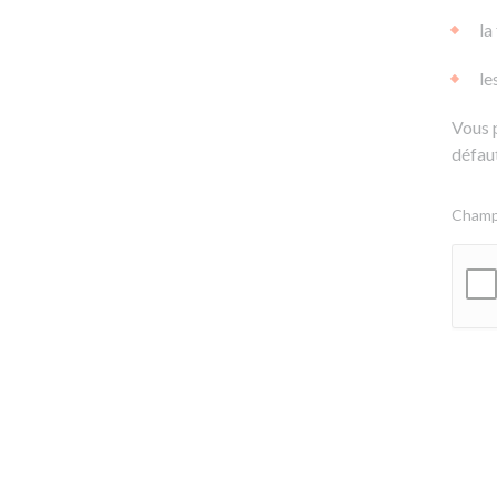
la
le
Vous 
défaut
Champs