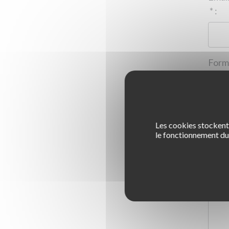
*
:
Les cookies stockent 
1
le fonctionnement du 