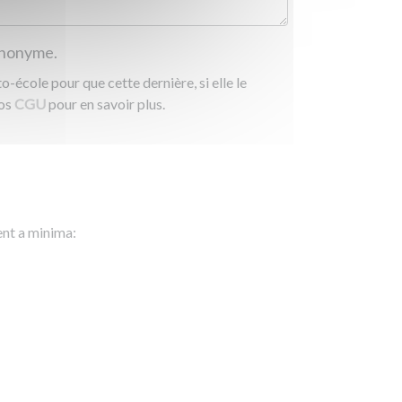
 anonyme.
-école pour que cette dernière, si elle le
nos
CGU
pour en savoir plus.
ent a minima: