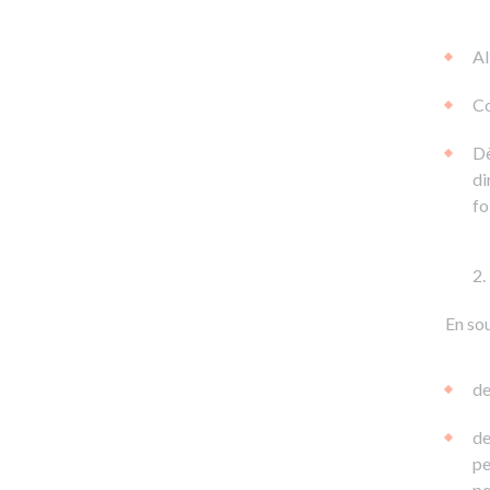
Al
Co
Dè
di
fo
En sou
de
de
pe
pe