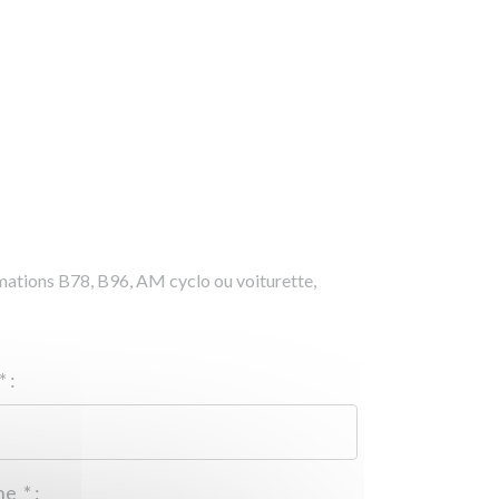
rmations B78, B96, AM cyclo ou voiturette,
*
:
Téléphone
*
: