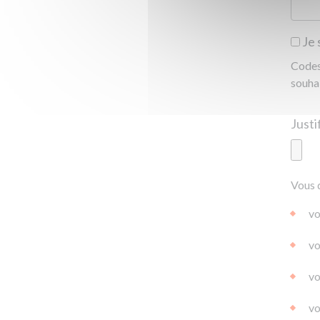
Je 
Codes 
souha
Ajoute
Vous 
|
|
0.0
vo
vo
vo
vo