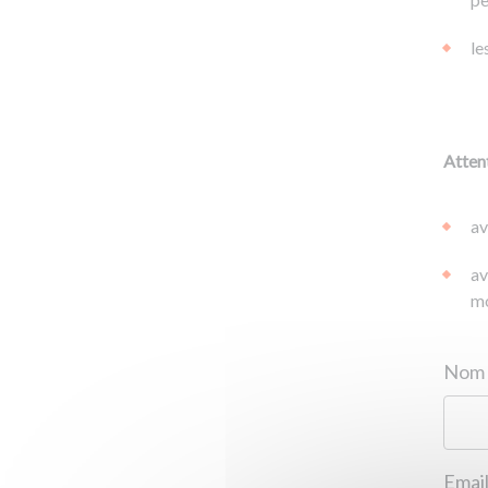
le
Attent
av
av
mo
Email