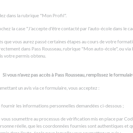
Formation CACES
Voir tous les supports
Devenir enseignant de la conduite
lez dans la rubrique "Mon Profil".
chez la case "J'accepte d'être contacté par l'auto-école dans le cadr
s que vous aurez passé certaines étapes au cours de votre formati
rectement dans Pass Rousseau, rubrique "Mon auto-école", ou via l
is votre permis obtenu.
Si vous n'avez pas accès à Pass Rousseau, remplissez le formulair
mettant un avis via ce formulaire, vous acceptez :
 fournir les informations personnelles demandées ci-dessous ;
 vous soumettre au processus de vérification mis en place par Cod
rsonne réelle, que les coordonnées fournies sont authentiques et q
rmis dans l'auto-école pour laquelle vous soumettez un avis ;