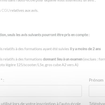
s
CGU
relatives aux avis.
ion, seuls les avis suivants pourront être pris en compte :
is relatifs à des formations ayant été suivies
il y a moins de 2 ans
is relatifs à des formations
donnant lieu à un examen
(exclues : fo
to légère 125/scooter/L5e, gros cube A2 vers A)
Nom
*
:
ID de l'auto-école
*
:
Prénom
 utilisé lors de votre inscription à l'auto-école