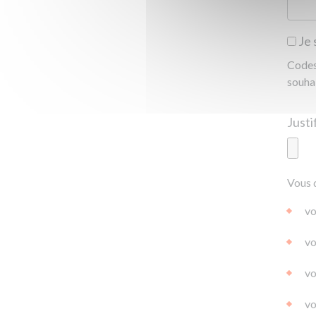
Je 
Codes 
souha
Ajoute
Vous 
|
|
0.0
vo
vo
vo
vo