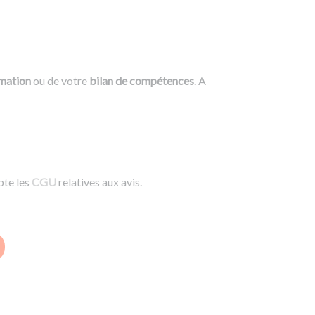
rmation
ou de votre
bilan de compétences
. A
pte les
CGU
relatives aux avis.