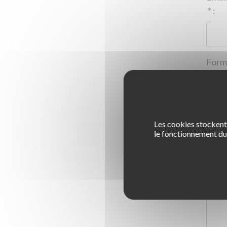
*
:
Les cookies stockent 
1
le fonctionnement du 