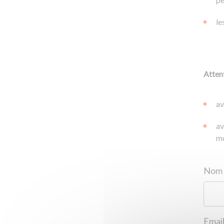
le
Attent
av
av
mo
Email