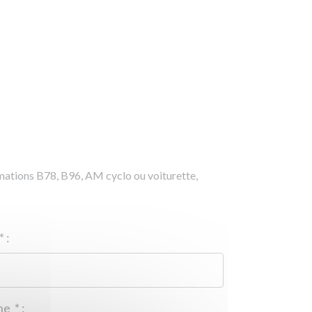
rmations B78, B96, AM cyclo ou voiturette,
*
:
Téléphone
*
: