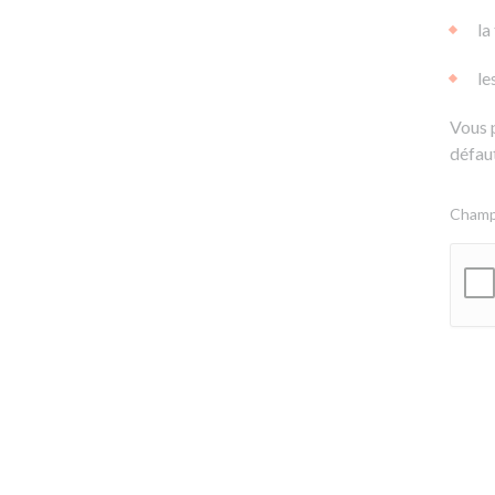
la
le
Vous 
défaut
Champs