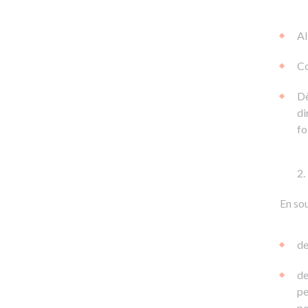
Al
Co
Dè
di
fo
En sou
de
de
pe
pe