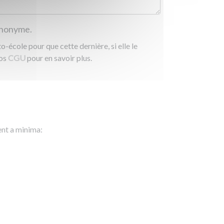
 anonyme.
-école pour que cette dernière, si elle le
nos
CGU
pour en savoir plus.
ent a minima: