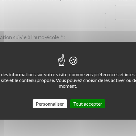
Formation suivie à l'auto-école
*
:
des informations sur votre visite, comme vos préférences et intera
2
3
4
site et le contenu proposé. Vous pouvez choisir de les activer ou de
moment.
Commentaire :
*
:
Personnaliser
Tout accepter