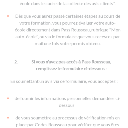
De la conduite à moto
Permis & handicap
Permis poids lourd
école dans le cadre de la collecte des avis clients".
Formations pro.
De la navigation
Voir tous les permis
Formation FIMO
Dès que vous aurez passé certaines étapes au cours de
Voir tous les supports
Formation FCO
Ressources
votre formation, vous pourrez évaluer votre auto-
école directement dans Pass Rousseau, rubrique "Mon
Formation CACES
auto-école", ou via le formulaire que vous recevrez par
Devenir enseignant de la conduite
mail une fois votre permis obtenu.
Si vous n'avez pas accès à Pass Rousseau,
remplissez le formulaire ci-dessous :
En soumettant un avis via ce formulaire, vous acceptez :
de fournir les informations personnelles demandées ci-
dessous ;
de vous soumettre au processus de vérification mis en
place par Codes Rousseau pour vérifier que vous êtes