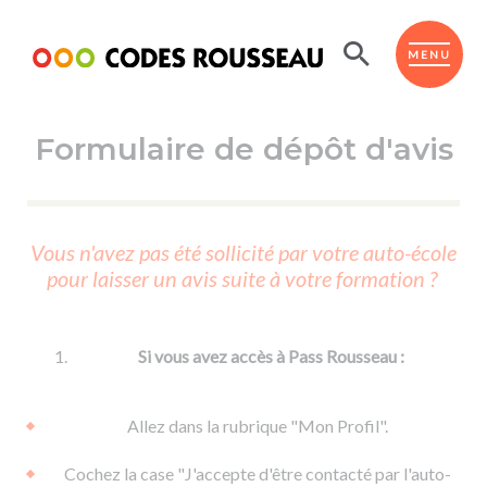
Panneau de gestion des cookies
ESPACE ÉLÈVE
MENU
Formulaire de dépôt d'avis
BOUTIQUE PRO
AUTO-ÉCOLES PARTENAIRES
Passer l'ASSR
Vous n'avez pas été sollicité par votre auto-école
Code de la route
pour laisser un avis suite à votre formation ?
Réviser le code
Permis scooter ou voiturette
Passer le Code
Permis de conduire
Permis voiture
Passer l'ETM
Si vous avez accès à Pass Rousseau :
Du Code de la route
Permis moto
Supports
De la conduite en voiture
Permis remorque
Allez dans la rubrique "Mon Profil".
d'apprentissage
De la conduite en cyclo
Permis bateau
Cochez la case "J'accepte d'être contacté par l'auto-