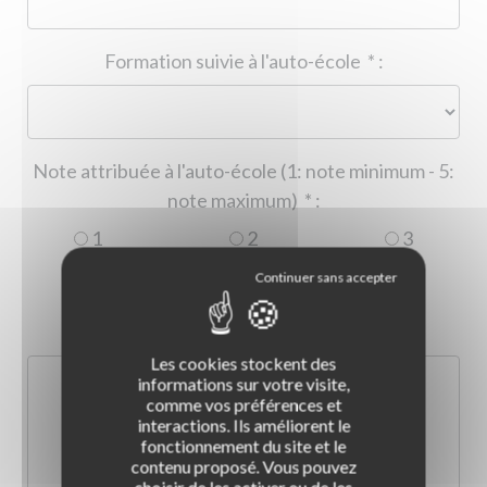
Formation suivie à l'auto-école
*
:
Note attribuée à l'auto-école (1: note minimum - 5:
note maximum)
*
:
1
2
3
4
5
Commentaire :
*
:
Les cookies stockent des
informations sur votre visite,
comme vos préférences et
interactions. Ils améliorent le
fonctionnement du site et le
contenu proposé. Vous pouvez
choisir de les activer ou de les