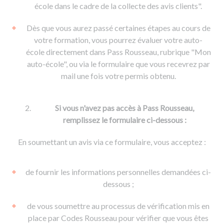
De la conduite à moto
Permis & handicap
Permis poids lourd
école dans le cadre de la collecte des avis clients".
Formations pro.
De la navigation
Voir tous les permis
Formation FIMO
Dès que vous aurez passé certaines étapes au cours de
Voir tous les supports
Formation FCO
Ressources
votre formation, vous pourrez évaluer votre auto-
école directement dans Pass Rousseau, rubrique "Mon
Formation CACES
auto-école", ou via le formulaire que vous recevrez par
Devenir enseignant de la conduite
mail une fois votre permis obtenu.
Si vous n'avez pas accès à Pass Rousseau,
remplissez le formulaire ci-dessous :
En soumettant un avis via ce formulaire, vous acceptez :
de fournir les informations personnelles demandées ci-
dessous ;
de vous soumettre au processus de vérification mis en
place par Codes Rousseau pour vérifier que vous êtes