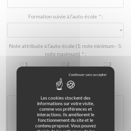
Formation suivie à l'auto-école
*
:
Note attribuée à l'auto-école (1: note minimum - 5:
note maximum)
*
:
1
2
3
4
5
Commentaire :
*
:
Les cookies stockent des
informations sur votre visite,
comme vos préférences et
interactions. Ils améliorent le
fonctionnement du site et le
contenu proposé. Vous pouvez
choisir de les activer ou de les