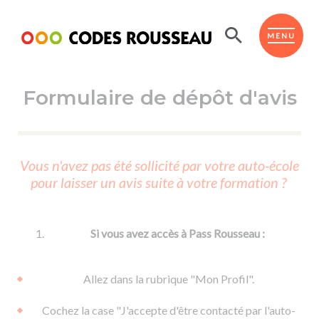
Panneau de gestion des cookies
ESPACE ÉLÈVE
MENU
Formulaire de dépôt d'avis
BOUTIQUE PRO
AUTO-ÉCOLES PARTENAIRES
Passer l'ASSR
Vous n'avez pas été sollicité par votre auto-école
Code de la route
pour laisser un avis suite à votre formation ?
Réviser le code
Permis scooter ou voiturette
Passer le Code
Permis de conduire
Permis voiture
Passer l'ETM
Si vous avez accès à Pass Rousseau :
Du Code de la route
Permis moto
Supports
De la conduite en voiture
Permis remorque
Allez dans la rubrique "Mon Profil".
d'apprentissage
De la conduite en cyclo
Permis bateau
Cochez la case "J'accepte d'être contacté par l'auto-