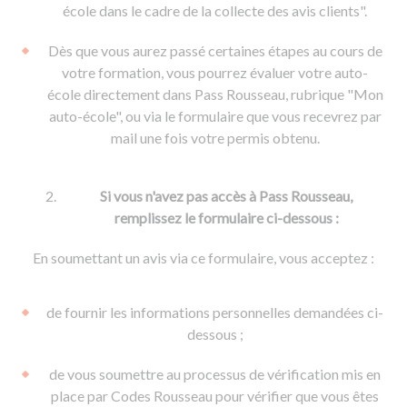
De la conduite à moto
Permis & handicap
Permis poids lourd
école dans le cadre de la collecte des avis clients".
Formations pro.
De la navigation
Voir tous les permis
Formation FIMO
Dès que vous aurez passé certaines étapes au cours de
Voir tous les supports
Formation FCO
Ressources
votre formation, vous pourrez évaluer votre auto-
école directement dans Pass Rousseau, rubrique "Mon
Formation CACES
auto-école", ou via le formulaire que vous recevrez par
Devenir enseignant de la conduite
mail une fois votre permis obtenu.
Si vous n'avez pas accès à Pass Rousseau,
remplissez le formulaire ci-dessous :
En soumettant un avis via ce formulaire, vous acceptez :
de fournir les informations personnelles demandées ci-
dessous ;
de vous soumettre au processus de vérification mis en
place par Codes Rousseau pour vérifier que vous êtes