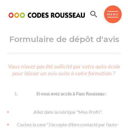
Panneau de gestion des cookies
ESPACE ÉLÈVE
MENU
Formulaire de dépôt d'avis
BOUTIQUE PRO
AUTO-ÉCOLES PARTENAIRES
Passer l'ASSR
Vous n'avez pas été sollicité par votre auto-école
Code de la route
pour laisser un avis suite à votre formation ?
Réviser le code
Permis scooter ou voiturette
Passer le Code
Permis de conduire
Permis voiture
Passer l'ETM
Si vous avez accès à Pass Rousseau :
Du Code de la route
Permis moto
Supports
De la conduite en voiture
Permis remorque
Allez dans la rubrique "Mon Profil".
d'apprentissage
De la conduite en cyclo
Permis bateau
Cochez la case "J'accepte d'être contacté par l'auto-