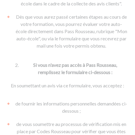
De la conduite à moto
Permis & handicap
Permis poids lourd
école dans le cadre de la collecte des avis clients".
Formations pro.
De la navigation
Voir tous les permis
Formation FIMO
Dès que vous aurez passé certaines étapes au cours de
Voir tous les supports
Formation FCO
Ressources
votre formation, vous pourrez évaluer votre auto-
école directement dans Pass Rousseau, rubrique "Mon
Formation CACES
auto-école", ou via le formulaire que vous recevrez par
Devenir enseignant de la conduite
mail une fois votre permis obtenu.
Si vous n'avez pas accès à Pass Rousseau,
remplissez le formulaire ci-dessous :
En soumettant un avis via ce formulaire, vous acceptez :
de fournir les informations personnelles demandées ci-
dessous ;
de vous soumettre au processus de vérification mis en
place par Codes Rousseau pour vérifier que vous êtes