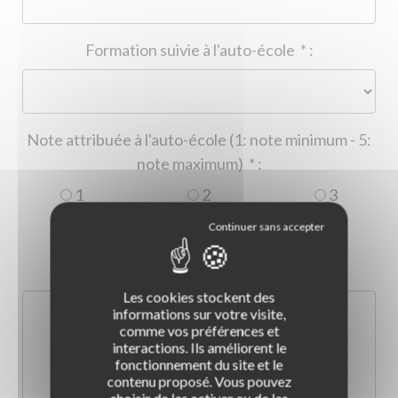
Formation suivie à l'auto-école
*
:
Note attribuée à l'auto-école (1: note minimum - 5:
note maximum)
*
:
1
2
3
4
5
Commentaire :
*
:
Les cookies stockent des
informations sur votre visite,
comme vos préférences et
interactions. Ils améliorent le
fonctionnement du site et le
contenu proposé. Vous pouvez
choisir de les activer ou de les