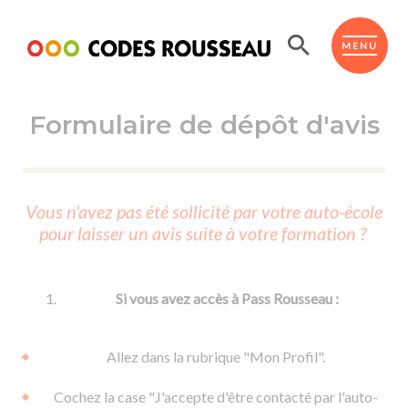
Panneau de gestion des cookies
ESPACE ÉLÈVE
MENU
Formulaire de dépôt d'avis
BOUTIQUE PRO
AUTO-ÉCOLES PARTENAIRES
Passer l'ASSR
Vous n'avez pas été sollicité par votre auto-école
Code de la route
pour laisser un avis suite à votre formation ?
Réviser le code
Permis scooter ou voiturette
Passer le Code
Permis de conduire
Permis voiture
Passer l'ETM
Si vous avez accès à Pass Rousseau :
Du Code de la route
Permis moto
Supports
De la conduite en voiture
Permis remorque
Allez dans la rubrique "Mon Profil".
d'apprentissage
De la conduite en cyclo
Permis bateau
Cochez la case "J'accepte d'être contacté par l'auto-