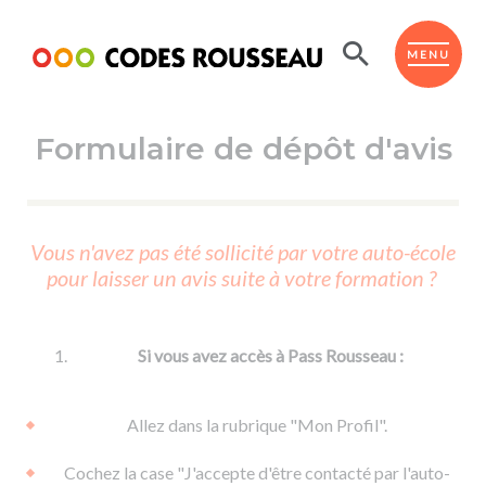
Panneau de gestion des cookies
ESPACE ÉLÈVE
MENU
Formulaire de dépôt d'avis
BOUTIQUE PRO
AUTO-ÉCOLES PARTENAIRES
Passer l'ASSR
Vous n'avez pas été sollicité par votre auto-école
Code de la route
pour laisser un avis suite à votre formation ?
Réviser le code
Permis scooter ou voiturette
Passer le Code
Permis de conduire
Permis voiture
Passer l'ETM
Si vous avez accès à Pass Rousseau :
Du Code de la route
Permis moto
Supports
De la conduite en voiture
Permis remorque
Allez dans la rubrique "Mon Profil".
d'apprentissage
De la conduite en cyclo
Permis bateau
Cochez la case "J'accepte d'être contacté par l'auto-