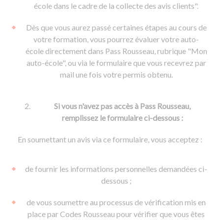
De la conduite à moto
Permis & handicap
Permis poids lourd
école dans le cadre de la collecte des avis clients".
Formations pro.
De la navigation
Voir tous les permis
Formation FIMO
Dès que vous aurez passé certaines étapes au cours de
Voir tous les supports
Formation FCO
Ressources
votre formation, vous pourrez évaluer votre auto-
école directement dans Pass Rousseau, rubrique "Mon
Formation CACES
auto-école", ou via le formulaire que vous recevrez par
Devenir enseignant de la conduite
mail une fois votre permis obtenu.
Si vous n'avez pas accès à Pass Rousseau,
remplissez le formulaire ci-dessous :
En soumettant un avis via ce formulaire, vous acceptez :
de fournir les informations personnelles demandées ci-
dessous ;
de vous soumettre au processus de vérification mis en
place par Codes Rousseau pour vérifier que vous êtes