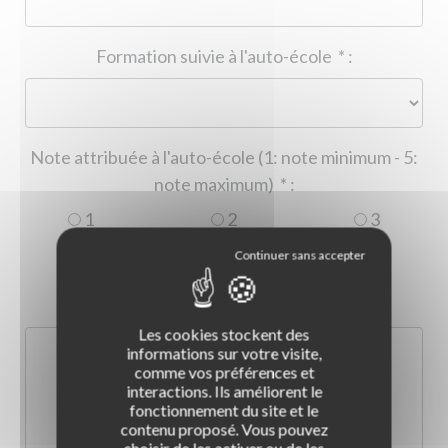
Formation suivie à l'auto-école
*
:
Note attribuée à l'auto-école (1: note minimum - 5:
note maximum)
*
:
1
2
3
4
5
Commentaire :
*
:
Les cookies stockent des
informations sur votre visite,
comme vos préférences et
interactions. Ils améliorent le
fonctionnement du site et le
contenu proposé. Vous pouvez
choisir de les activer ou de les