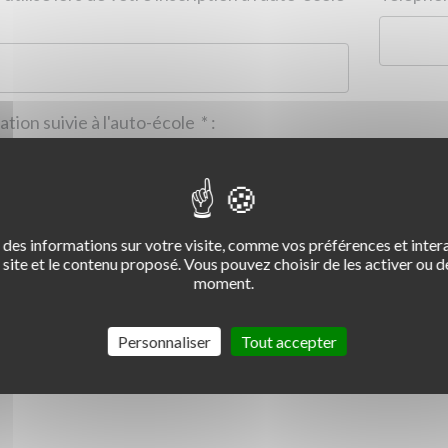
Formation suivie à l'auto-école
*
:
des informations sur votre visite, comme vos préférences et intera
2
3
4
site et le contenu proposé. Vous pouvez choisir de les activer ou de
moment.
Commentaire :
*
:
Personnaliser
Tout accepter