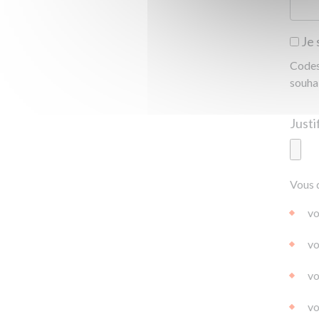
Je 
Codes 
souha
Ajoute
Vous 
|
|
0.0
vo
vo
vo
vo