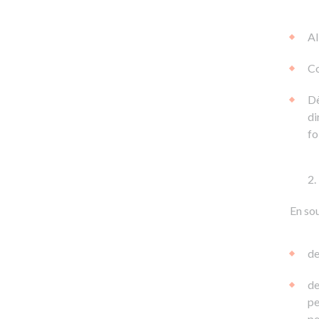
Al
Co
Dè
di
fo
En sou
de
de
pe
pe