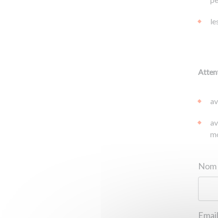
le
Attent
av
av
mo
Email