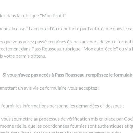
Formation CACES
Voir tous les supports
Devenir enseignant de la conduite
lez dans la rubrique "Mon Profil".
chez la case "J'accepte d'être contacté par l'auto-école dans le cadr
s que vous aurez passé certaines étapes au cours de votre formati
rectement dans Pass Rousseau, rubrique "Mon auto-école", ou via l
is votre permis obtenu.
Si vous n'avez pas accès à Pass Rousseau, remplissez le formulair
mettant un avis via ce formulaire, vous acceptez :
 fournir les informations personnelles demandées ci-dessous ;
 vous soumettre au processus de vérification mis en place par Cod
rsonne réelle, que les coordonnées fournies sont authentiques et q
rmis dans l'auto-école pour laquelle vous soumettez un avis ;