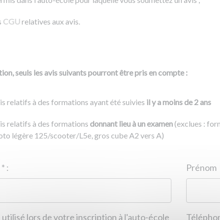
s
CGU
relatives aux avis.
ion, seuls les avis suivants pourront être pris en compte :
is relatifs à des formations ayant été suivies
il y a moins de 2 ans
is relatifs à des formations
donnant lieu à un examen
(exclues : fo
to légère 125/scooter/L5e, gros cube A2 vers A)
Nom
*
:
ID de l'auto-école
*
:
Prénom
 utilisé lors de votre inscription à l'auto-école