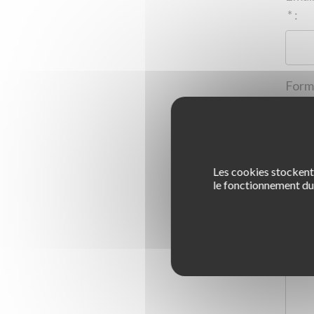
*
:
Les cookies stockent 
1
le fonctionnement du 