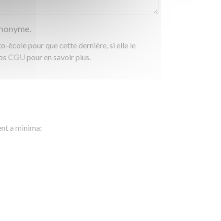
 anonyme.
-école pour que cette dernière, si elle le
nos
CGU
pour en savoir plus.
ent a minima: