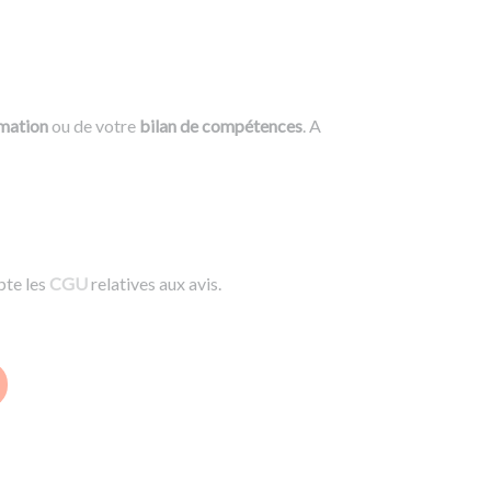
rmation
ou de votre
bilan de compétences
. A
pte les
CGU
relatives aux avis.