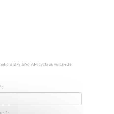
rmations B78, B96, AM cyclo ou voiturette,
*
:
Téléphone
*
: