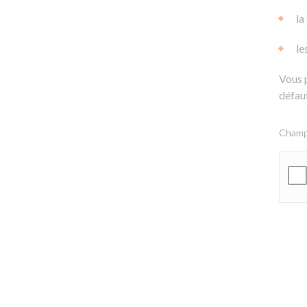
la
le
Vous 
défaut
Champs