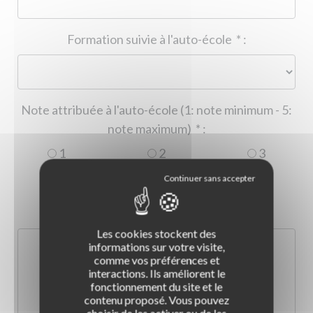
Formation suivie à l'auto-école
*
:
Note attribuée à l'auto-école (1: note minimum - 5:
note maximum)
*
:
1
2
3
4
5
Commentaire :
*
:
Les cookies stockent des
informations sur votre visite,
comme vos préférences et
interactions. Ils améliorent le
fonctionnement du site et le
contenu proposé. Vous pouvez
choisir de les activer ou de les