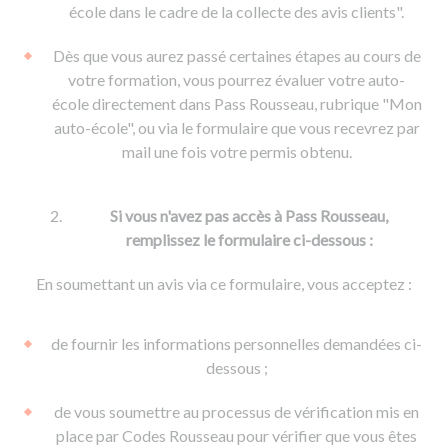
De la conduite à moto
Permis & handicap
Permis poids lourd
école dans le cadre de la collecte des avis clients".
Formations pro.
De la navigation
Voir tous les permis
Formation FIMO
Dès que vous aurez passé certaines étapes au cours de
Voir tous les supports
Formation FCO
Ressources
votre formation, vous pourrez évaluer votre auto-
école directement dans Pass Rousseau, rubrique "Mon
Formation CACES
auto-école", ou via le formulaire que vous recevrez par
Devenir enseignant de la conduite
mail une fois votre permis obtenu.
Si vous n'avez pas accès à Pass Rousseau,
remplissez le formulaire ci-dessous :
En soumettant un avis via ce formulaire, vous acceptez :
de fournir les informations personnelles demandées ci-
dessous ;
de vous soumettre au processus de vérification mis en
place par Codes Rousseau pour vérifier que vous êtes