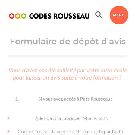
Panneau de gestion des cookies
ESPACE ÉLÈVE
MENU
Formulaire de dépôt d'avis
BOUTIQUE PRO
AUTO-ÉCOLES PARTENAIRES
Passer l'ASSR
Vous n'avez pas été sollicité par votre auto-école
Code de la route
pour laisser un avis suite à votre formation ?
Réviser le code
Permis scooter ou voiturette
Passer le Code
Permis de conduire
Permis voiture
Passer l'ETM
Si vous avez accès à Pass Rousseau :
Du Code de la route
Permis moto
Supports
De la conduite en voiture
Permis remorque
Allez dans la rubrique "Mon Profil".
d'apprentissage
De la conduite en cyclo
Permis bateau
Cochez la case "J'accepte d'être contacté par l'auto-