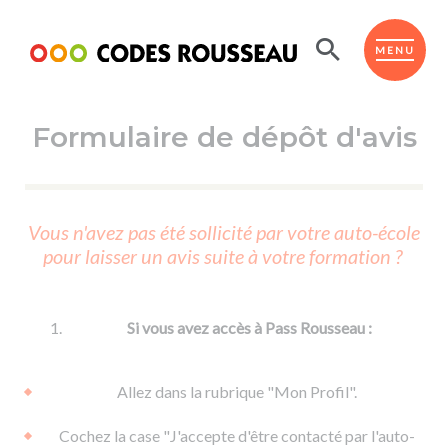
Panneau de gestion des cookies
ESPACE ÉLÈVE
MENU
Formulaire de dépôt d'avis
BOUTIQUE PRO
AUTO-ÉCOLES PARTENAIRES
Passer l'ASSR
Vous n'avez pas été sollicité par votre auto-école
Code de la route
pour laisser un avis suite à votre formation ?
Réviser le code
Permis scooter ou voiturette
Passer le Code
Permis de conduire
Permis voiture
Passer l'ETM
Si vous avez accès à Pass Rousseau :
Du Code de la route
Permis moto
Supports
De la conduite en voiture
Permis remorque
Allez dans la rubrique "Mon Profil".
d'apprentissage
De la conduite en cyclo
Permis bateau
Cochez la case "J'accepte d'être contacté par l'auto-