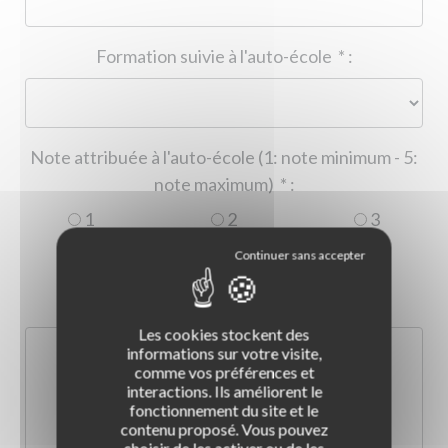
Formation suivie à l'auto-école
*
:
Note attribuée à l'auto-école (1: note minimum - 5:
note maximum)
*
:
1
2
3
4
5
Commentaire :
*
:
Les cookies stockent des
informations sur votre visite,
comme vos préférences et
interactions. Ils améliorent le
fonctionnement du site et le
contenu proposé. Vous pouvez
choisir de les activer ou de les