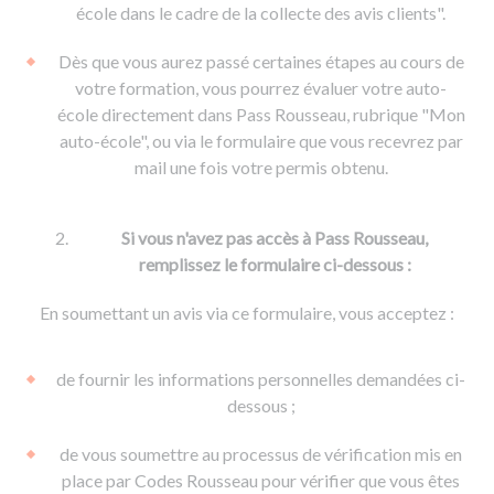
De la conduite à moto
Permis & handicap
Permis poids lourd
école dans le cadre de la collecte des avis clients".
Formations pro.
De la navigation
Voir tous les permis
Formation FIMO
Dès que vous aurez passé certaines étapes au cours de
Voir tous les supports
Formation FCO
Ressources
votre formation, vous pourrez évaluer votre auto-
école directement dans Pass Rousseau, rubrique "Mon
Formation CACES
auto-école", ou via le formulaire que vous recevrez par
Devenir enseignant de la conduite
mail une fois votre permis obtenu.
Si vous n'avez pas accès à Pass Rousseau,
remplissez le formulaire ci-dessous :
En soumettant un avis via ce formulaire, vous acceptez :
de fournir les informations personnelles demandées ci-
dessous ;
de vous soumettre au processus de vérification mis en
place par Codes Rousseau pour vérifier que vous êtes