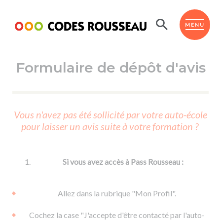
Panneau de gestion des cookies
ESPACE ÉLÈVE
MENU
Formulaire de dépôt d'avis
BOUTIQUE PRO
AUTO-ÉCOLES PARTENAIRES
Passer l'ASSR
Vous n'avez pas été sollicité par votre auto-école
Code de la route
pour laisser un avis suite à votre formation ?
Réviser le code
Permis scooter ou voiturette
Passer le Code
Permis de conduire
Permis voiture
Passer l'ETM
Si vous avez accès à Pass Rousseau :
Du Code de la route
Permis moto
Supports
De la conduite en voiture
Permis remorque
Allez dans la rubrique "Mon Profil".
d'apprentissage
De la conduite en cyclo
Permis bateau
Cochez la case "J'accepte d'être contacté par l'auto-