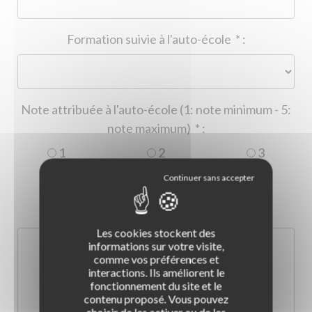
Formation suivie à l'auto-école
*
:
Note attribuée à l'auto-école (1: note minimum - 5:
note maximum)
*
:
1
2
3
4
5
Commentaire :
*
:
Les cookies stockent des
informations sur votre visite,
comme vos préférences et
interactions. Ils améliorent le
fonctionnement du site et le
contenu proposé. Vous pouvez
choisir de les activer ou de les