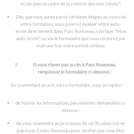
De la conduite à moto
Permis & handicap
Permis poids lourd
école dans le cadre de la collecte des avis clients".
Formations pro.
De la navigation
Voir tous les permis
Formation FIMO
Dès que vous aurez passé certaines étapes au cours de
Voir tous les supports
Formation FCO
Ressources
votre formation, vous pourrez évaluer votre auto-
école directement dans Pass Rousseau, rubrique "Mon
Formation CACES
auto-école", ou via le formulaire que vous recevrez par
Devenir enseignant de la conduite
mail une fois votre permis obtenu.
Si vous n'avez pas accès à Pass Rousseau,
remplissez le formulaire ci-dessous :
En soumettant un avis via ce formulaire, vous acceptez :
de fournir les informations personnelles demandées ci-
dessous ;
de vous soumettre au processus de vérification mis en
place par Codes Rousseau pour vérifier que vous êtes